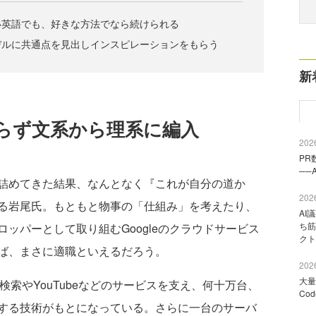
い英語でも、好きな方法でなら続けられる
デルに共通点を見出しインスピレーションをもらう
新
らず文系から理系に編入
2026
PR
──
詰めてきた結果、なんとなく『これが自分の道か
2026
る岩尾氏。もともと物事の「仕組み」を考えたり、
AI
ち筋
ッパーとして取り組むGoogleのクラウドサービス
クト
ば、まさに適職といえるだろう。
2026
大量
使う検索やYouTubeなどのサービスを支え、何十万台、
Co
する技術がもとになっている。さらに一台のサーバ