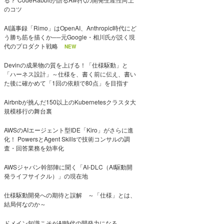
のコツ
AI議事録「Rimo」はOpenAI、Anthropic時代にど
う勝ち筋を描くか──元Google・相川氏が説く現
代のプロダクト戦略
NEW
Devinの成果物の質を上げる！「仕様駆動」と
「ハーネス設計」～仕様を、書く前に伝え、書い
た後に確かめて「1回の依頼で80点」を目指す
Airbnbが挑んだ150以上のKubernetesクラスタ大
規模移行の舞台裏
AWSのAIエージェント型IDE「Kiro」がさらに進
化！ PowersとAgent Skillsで技術コンサルの調
査・回答業務を効率化
AWSジャパン幹部陣に聞く「AI-DLC（AI駆動開
発ライフサイクル）」の現在地
仕様駆動開発への期待と誤解 ～「仕様」とは、
結局何なのか～
ドメイン知識こそがAI時代の開発力になる