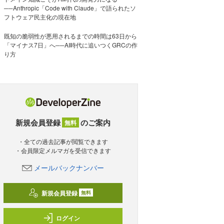
──Anthropic「Code with Claude」で語られたソ
フトウェア民主化の現在地
既知の脆弱性が悪用されるまでの時間は63日から
「マイナス7日」へ──AI時代に追いつくGRCの作
り方
新規会員登録
のご案内
無料
・全ての過去記事が閲覧できます
・会員限定メルマガを受信できます
メールバックナンバー
新規会員登録
無料
ログイン