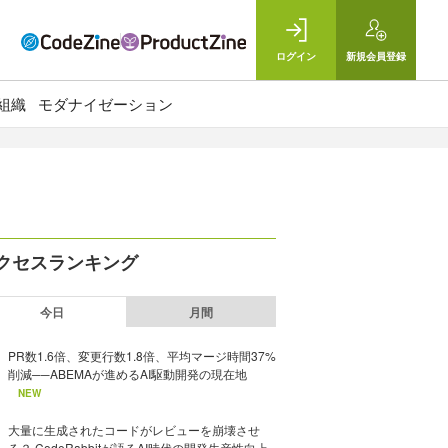
ログイン
新規
会員登録
組織
モダナイゼーション
クセスランキング
今日
月間
PR数1.6倍、変更行数1.8倍、平均マージ時間37%
削減──ABEMAが進めるAI駆動開発の現在地
NEW
大量に生成されたコードがレビューを崩壊させ
る？ CodeRabbitが語るAI時代の開発生産性向上