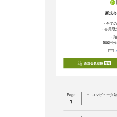
新規会
・全ての
・会員限
・翔
500円
新規会員登録
無料
Page
コンピュータ
1