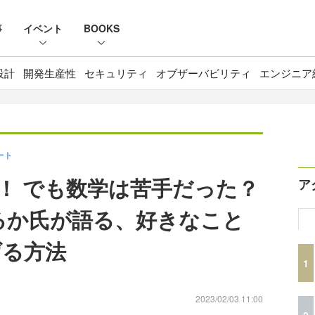
事
イベント
BOOKS
設計
開発生産性
セキュリティ
オブザーバビリティ
エンジニア
ポート
！ でも数学は苦手だった？
ア
はるか氏が語る、好きなこと
げる方法
1
る
2023/02/03 11:00
2