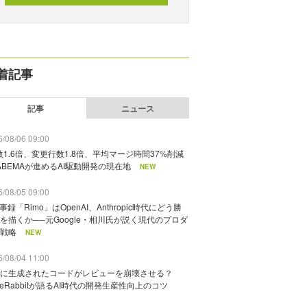
着記事
記事
ニュース
/08/06 09:00
数1.6倍、変更行数1.8倍、平均マージ時間37%削減
ABEMAが進めるAI駆動開発の現在地
NEW
/08/05 09:00
議事録「Rimo」はOpenAI、Anthropic時代にどう勝
を描くか──元Google・相川氏が説く現代のプロダ
戦略
NEW
/08/04 11:00
に生成されたコードがレビューを崩壊させる？
deRabbitが語るAI時代の開発生産性向上のコツ