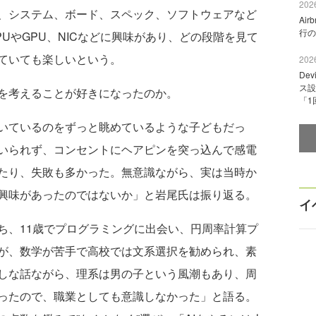
2026
、システム、ボード、スペック、ソフトウェアなど
Ai
行の
UやGPU、NICなどに興味があり、どの段階を見て
ていても楽しいという。
2026
De
ス設
を考えることが好きになったのか。
「1
いているのをずっと眺めているような子どもだっ
いられず、コンセントにヘアピンを突っ込んで感電
たり、失敗も多かった。無意識ながら、実は当時か
興味があったのではないか」と岩尾氏は振り返る。
イ
、11歳でプログラミングに出会い、円周率計算プ
が、数学が苦手で高校では文系選択を勧められ、素
しな話ながら、理系は男の子という風潮もあり、周
ったので、職業としても意識しなかった」と語る。