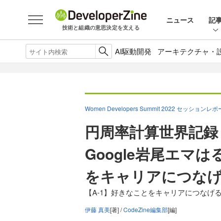
ニュース
記
技術と組織の意思決定を支える
AI駆動開発
アーキテクチャ・
Women Developers Summit 2022 セッションレ
円周率計算世界記録
Google岩尾エマ
をキャリアにつな
【A-1】好きなことをキャリアにつなげ
伊藤 真美
[著] /
CodeZine編集部
[編]