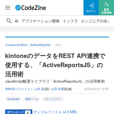
新規
ログイン
会員登録
AI
アプリケーション開発
インフラ
エンジニアの生き
ComponentZine（ActiveReports）
（AD）
kintoneのデータをREST API連携で
使用する、「ActiveReportsJS」の
活用術
JavaScript帳票ライブラリ「ActiveReportsJS」の活用事例
WINGSプロジェクト 山内 直
[著] /
山田 祥寛
[監修]
2023/04/21 12:00
JavaScript
開発ツール
グレープシティ
サンプルファイル (4.3 MB)
ダウンロード