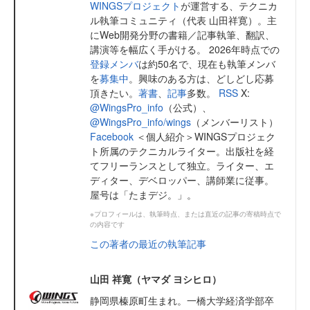
WINGSプロジェクト
が運営する、テクニカ
ル執筆コミュニティ（代表 山田祥寛）。主
にWeb開発分野の書籍／記事執筆、翻訳、
講演等を幅広く手がける。 2026年時点での
登録メンバ
は約50名で、現在も執筆メンバ
を
募集中
。興味のある方は、どしどし応募
頂きたい。
著書
、
記事
多数。
RSS
X:
@WingsPro_info
（公式）、
@WingsPro_info/wings
（メンバーリスト）
Facebook
＜個人紹介＞WINGSプロジェク
ト所属のテクニカルライター。出版社を経
てフリーランスとして独立。ライター、エ
ディター、デベロッパー、講師業に従事。
屋号は「たまデジ。」。
※プロフィールは、執筆時点、または直近の記事の寄稿時点で
の内容です
この著者の最近の執筆記事
山田 祥寛（ヤマダ ヨシヒロ）
静岡県榛原町生まれ。一橋大学経済学部卒