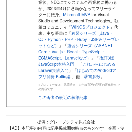
業後、NECにてシステム企画業務に携わる
が、2003年4月に念願かなってフリーライ
ターに転身。
Microsoft MVP
for Visual
Studio and Development Technologies。執
筆コミュニティ「
WINGSプロジェクト
」代
表。主な著書に「
独習シリーズ（Java・
C#・Python・PHP・Ruby・JSP＆サーブレ
ットなど）
」「
速習シリーズ（ASP.NET
Core・Vue.js・React・TypeScript・
ECMAScript、Laravelなど）
」「
改訂3版
JavaScript本格入門
」「
これからはじめる
Laravel実践入門
」「
はじめてのAndroidア
プリ開発 Kotlin編
」他、
著書多数
。
※プロフィールは、執筆時点、または直近の記事の寄稿時点で
の内容です
この著者の最近の執筆記事
提供：グレープシティ株式会社
【AD】本記事の内容は記事掲載開始時点のものです 企画・制