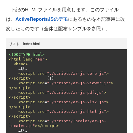
下記のHTMLファイルを用意します。このファイル
は、
ActiveReportsJSのデモ
にあるものを本記事用に改
変したものです（全体は配布サンプルを参照）。
リスト index.html
<!DOCTYPE html>
<html
lang
=
"en"
>
<head>
    …略…

<script
src
=
"./scripts/ar-js-core.js"
>
</script>
	(1)

<script
src
=
"./scripts/ar-js-viewer.js"
>
</script>
<script
src
=
"./scripts/ar-js-pdf.js"
>
</script>
<script
src
=
"./scripts/ar-js-xlsx.js"
>
</script>
<script
src
=
"./scripts/ar-js-html.js"
>
</script>
<script
src
=
"./scripts/locales/ar-js-
locales.js"
></script>
    …略…
