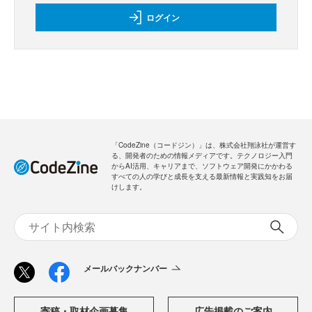
ログイン
「CodeZine（コードジン）」は、株式会社翔泳社が運営す
る、開発者のための情報メディアです。テクノロジー入門
からAI活用、キャリアまで、ソフトウェア開発にかかわる
すべての人の学びと成長を支える最新情報と実践知をお届
けします。
メールバックナンバー
寄稿・取材企画募集
広告掲載のご案内