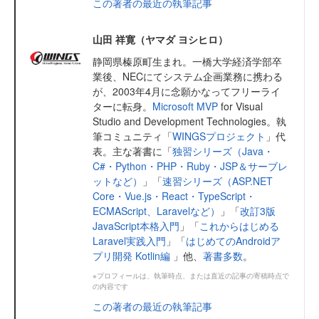
この著者の最近の執筆記事
山田 祥寛（ヤマダ ヨシヒロ）
静岡県榛原町生まれ。一橋大学経済学部卒
業後、NECにてシステム企画業務に携わる
が、2003年4月に念願かなってフリーライ
ターに転身。
Microsoft MVP
for Visual
Studio and Development Technologies。執
筆コミュニティ「
WINGSプロジェクト
」代
表。主な著書に「
独習シリーズ（Java・
C#・Python・PHP・Ruby・JSP＆サーブレ
ットなど）
」「
速習シリーズ（ASP.NET
Core・Vue.js・React・TypeScript・
ECMAScript、Laravelなど）
」「
改訂3版
JavaScript本格入門
」「
これからはじめる
Laravel実践入門
」「
はじめてのAndroidア
プリ開発 Kotlin編
」他、
著書多数
。
※プロフィールは、執筆時点、または直近の記事の寄稿時点で
の内容です
この著者の最近の執筆記事