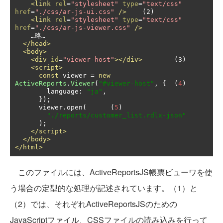
<link
rel
=
"stylesheet"
type
=
"text/css"
href
=
"./css/ar-js-ui.css"
/>
	(2)

<link
rel
=
"stylesheet"
type
=
"text/css"
href
=
"./css/ar-js-viewer.css"
/>
    …略…

</head>
<body>
<div
id
=
"viewer-host"
></div>
	(3)

<script>
const
 viewer 
=
new
ActiveReports
.
Viewer
(
"#viewer-host"
,
{
(
4
)
        language
:
"ja"
,
});
      viewer
.
open
(
(
5
)
"./reports/customer_list.rdlx-json"
);
</script>
</body>
</html>
このファイルには、ActiveReportsJS帳票ビューワを使
う場合の定型的な処理が記述されています。（1）と
（2）では、それぞれActiveReportsJSのための
JavaScriptファイル、CSSファイルの読み込みを行って