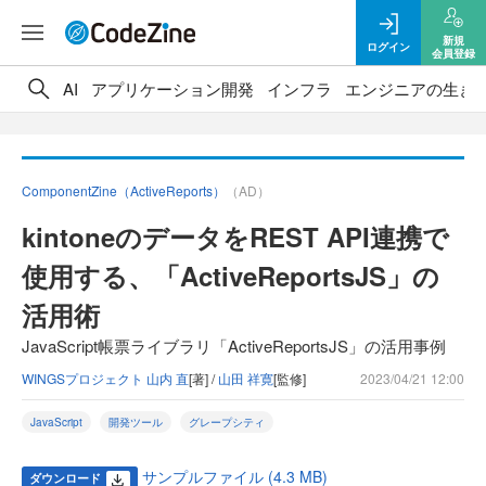
新規
ログイン
会員登録
AI
アプリケーション開発
インフラ
エンジニアの生き
ComponentZine（ActiveReports）
（AD）
kintoneのデータをREST API連携で
使用する、「ActiveReportsJS」の
活用術
JavaScript帳票ライブラリ「ActiveReportsJS」の活用事例
WINGSプロジェクト 山内 直
[著] /
山田 祥寛
[監修]
2023/04/21 12:00
JavaScript
開発ツール
グレープシティ
サンプルファイル (4.3 MB)
ダウンロード