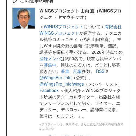
この記事の著者
WINGSプロジェクト 山内 直（WINGSプロ
ジェクト ヤマウチ ナオ）
＜
WINGSプロジェクト
について＞
有限会社
WINGSプロジェクト
が運営する、テクニカ
ル執筆コミュニティ（代表 山田祥寛）。主
にWeb開発分野の書籍／記事執筆、翻訳、
講演等を幅広く手がける。 2026年時点での
登録メンバ
は約50名で、現在も執筆メンバ
を
募集中
。興味のある方は、どしどし応募
頂きたい。
著書
、
記事
多数。
RSS
X:
@WingsPro_info
（公式）、
@WingsPro_info/wings
（メンバーリスト）
Facebook
＜個人紹介＞WINGSプロジェク
ト所属のテクニカルライター。出版社を経
てフリーランスとして独立。ライター、エ
ディター、デベロッパー、講師業に従事。
屋号は「たまデジ。」。
※プロフィールは、執筆時点、または直近の記事の寄稿時点で
の内容です