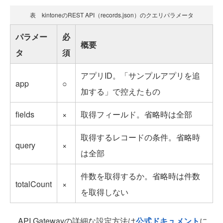
表 kintoneのREST API（records.json）のクエリパラメータ
パラメー
必
概要
タ
須
アプリID。「サンプルアプリを追
app
○
加する」で控えたもの
fields
×
取得フィールド。省略時は全部
取得するレコードの条件。省略時
query
×
は全部
件数を取得するか。省略時は件数
totalCount
×
を取得しない
API Gatewayの詳細な設定方法は
公式ドキュメント
に