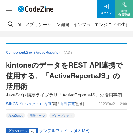
新規
ログイン
会員登録
AI
アプリケーション開発
インフラ
エンジニアの生き
ComponentZine（ActiveReports）
（AD）
kintoneのデータをREST API連携で
使用する、「ActiveReportsJS」の
活用術
JavaScript帳票ライブラリ「ActiveReportsJS」の活用事例
WINGSプロジェクト 山内 直
[著] /
山田 祥寛
[監修]
2023/04/21 12:00
JavaScript
開発ツール
グレープシティ
サンプルファイル (4.3 MB)
ダウンロード