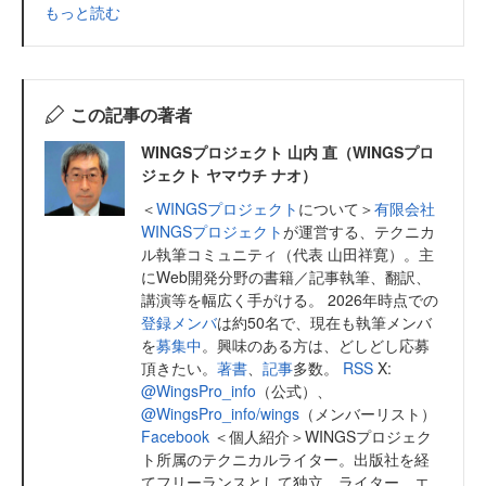
もっと読む
この記事の著者
WINGSプロジェクト 山内 直（WINGSプロ
ジェクト ヤマウチ ナオ）
＜
WINGSプロジェクト
について＞
有限会社
WINGSプロジェクト
が運営する、テクニカ
ル執筆コミュニティ（代表 山田祥寛）。主
にWeb開発分野の書籍／記事執筆、翻訳、
講演等を幅広く手がける。 2026年時点での
登録メンバ
は約50名で、現在も執筆メンバ
を
募集中
。興味のある方は、どしどし応募
頂きたい。
著書
、
記事
多数。
RSS
X:
@WingsPro_info
（公式）、
@WingsPro_info/wings
（メンバーリスト）
Facebook
＜個人紹介＞WINGSプロジェク
ト所属のテクニカルライター。出版社を経
てフリーランスとして独立。ライター、エ