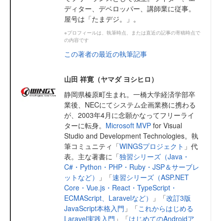
ディター、デベロッパー、講師業に従事。
屋号は「たまデジ。」。
※プロフィールは、執筆時点、または直近の記事の寄稿時点で
の内容です
この著者の最近の執筆記事
山田 祥寛（ヤマダ ヨシヒロ）
静岡県榛原町生まれ。一橋大学経済学部卒
業後、NECにてシステム企画業務に携わる
が、2003年4月に念願かなってフリーライ
ターに転身。
Microsoft MVP
for Visual
Studio and Development Technologies。執
筆コミュニティ「
WINGSプロジェクト
」代
表。主な著書に「
独習シリーズ（Java・
C#・Python・PHP・Ruby・JSP＆サーブレ
ットなど）
」「
速習シリーズ（ASP.NET
Core・Vue.js・React・TypeScript・
ECMAScript、Laravelなど）
」「
改訂3版
JavaScript本格入門
」「
これからはじめる
Laravel実践入門
」「
はじめてのAndroidア