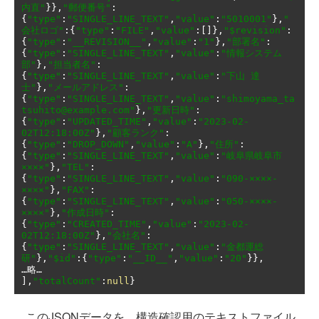
内直"
}},
"郵便番号"
:
{
"type"
:
"SINGLE_LINE_TEXT"
,
"value"
:
"5010001"
},
"
会社ロゴ"
:{
"type"
:
"FILE"
,
"value"
:[]},
"$revision"
:
{
"type"
:
"__REVISION__"
,
"value"
:
"1"
},
"部署名"
:
{
"type"
:
"SINGLE_LINE_TEXT"
,
"value"
:
"情報システム
部"
},
"担当者名"
:
{
"type"
:
"SINGLE_LINE_TEXT"
,
"value"
:
"下山 達
士"
},
"メールアドレス"
:
{
"type"
:
"SINGLE_LINE_TEXT"
,
"value"
:
"shimoyama_ta
tsuhito@example.com"
},
"更新日時"
:
{
"type"
:
"UPDATED_TIME"
,
"value"
:
"2023-02-
02T12:18:00Z"
},
"顧客ランク"
:
{
"type"
:
"DROP_DOWN"
,
"value"
:
"A"
},
"住所"
:
{
"type"
:
"SINGLE_LINE_TEXT"
,
"value"
:
"岐阜県岐阜市
××××"
},
"TEL"
:
{
"type"
:
"SINGLE_LINE_TEXT"
,
"value"
:
"090-××××-
××××"
},
"FAX"
:
{
"type"
:
"SINGLE_LINE_TEXT"
,
"value"
:
"050-××××-
××××"
},
"作成日時"
:
{
"type"
:
"CREATED_TIME"
,
"value"
:
"2023-02-
02T12:18:00Z"
},
"会社名"
:
{
"type"
:
"SINGLE_LINE_TEXT"
,
"value"
:
"金都運総
研"
},
"$id"
:{
"type"
:
"__ID__"
,
"value"
:
"20"
}},
…略…
],
"totalCount"
:
null
}
このJSONデータを、構造確認用のテキストファイル