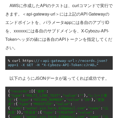
AWSに作成したAPIのテストは、curlコマンドで実行で
きます。＜api-gateway-url＞には上記のAPI Gatewayの
エンドポイントを、パラメータappには各自のアプリID
を、xxxxxxには各自のサブドメインを、X-Cybozu-API-
Tokenヘッダの値には各自のAPIトークンを指定してくだ
さい。
%
 curl https
:
//＜api-gateway-url＞/records.json?
app=1 -X GET -H "X-Cybozu-API-Token:cJrAD…"
以下のようにJSONデータが返ってくれば成功です。
{
"records"
:[{
"備考"
:
{
"type"
:
"MULTI_LINE_TEXT"
,
"value"
:
""
},
"レコード番
号"
:{
"type"
:
"RECORD_NUMBER"
,
"value"
:
"20"
},
"更新
者"
:{
"type"
:
"MODIFIER"
,
"value"
:
{
"code"
:
"water.yin.hare.62@gmail.com"
,
"name"
:
"山
内直"
}},
"作成者"
:{
"type"
:
"CREATOR"
,
"value"
:
{
"code"
:
"water.yin.hare.62@gmail.com"
,
"name"
:
"山