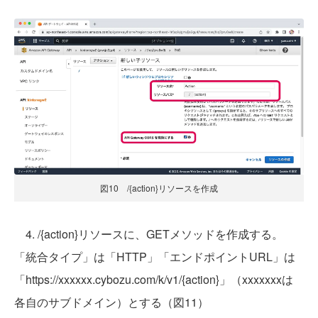
図10 /{action}リソースを作成
4. /{action}リソースに、GETメソッドを作成する。
「統合タイプ」は「HTTP」「エンドポイントURL」は
「https://xxxxxx.cybozu.com/k/v1/{action}」（xxxxxxxは
各自のサブドメイン）とする（図11）