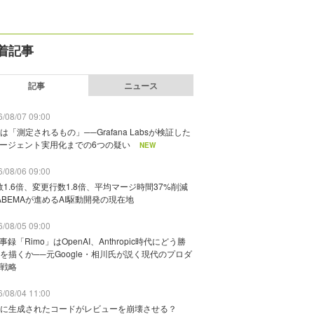
着記事
記事
ニュース
/08/07 09:00
は「測定されるもの」──Grafana Labsが検証した
エージェント実用化までの6つの疑い
NEW
/08/06 09:00
数1.6倍、変更行数1.8倍、平均マージ時間37%削減
ABEMAが進めるAI駆動開発の現在地
/08/05 09:00
議事録「Rimo」はOpenAI、Anthropic時代にどう勝
を描くか──元Google・相川氏が説く現代のプロダ
戦略
/08/04 11:00
に生成されたコードがレビューを崩壊させる？