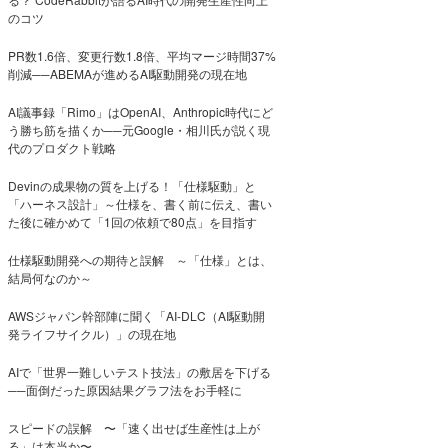
のコツ
PR数1.6倍、変更行数1.8倍、平均マージ時間37%
削減──ABEMAが進めるAI駆動開発の現在地
AI議事録「Rimo」はOpenAI、Anthropic時代にど
う勝ち筋を描くか──元Google・相川氏が説く現
代のプロダクト戦略
Devinの成果物の質を上げる！「仕様駆動」と
「ハーネス設計」～仕様を、書く前に伝え、書い
た後に確かめて「1回の依頼で80点」を目指す
仕様駆動開発への期待と誤解 ～「仕様」とは、
結局何なのか～
AWSジャパン幹部陣に聞く「AI-DLC（AI駆動開
発ライフサイクル）」の現在地
AIで「世界一難しいテスト技法」の敷居を下げる
──面倒だった原因結果グラフ法をお手軽に
スピードの誤解 〜「速く出せば生産性は上が
る」は本当か〜