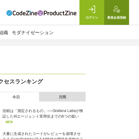
ログイン
新規
会員登録
組織
モダナイゼーション
クセスランキング
今日
月間
信頼は「測定されるもの」──Grafana Labsが検
証したAIエージェント実用化までの6つの疑い
NEW
大量に生成されたコードがレビューを崩壊させ
る？ CodeRabbitが語るAI時代の開発生産性向上