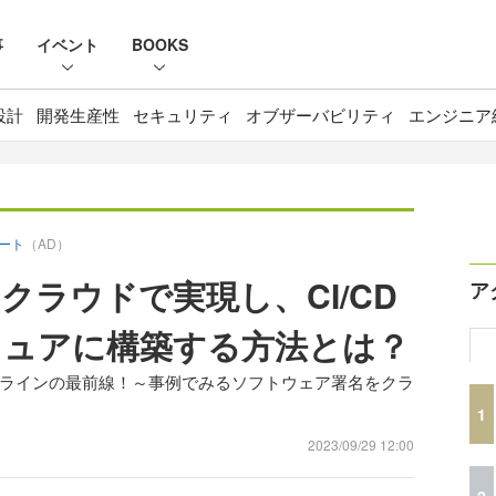
事
イベント
BOOKS
設計
開発生産性
セキュリティ
オブザーバビリティ
エンジニア
ポート
（AD）
クラウドで実現し、CI/CD
ア
キュアに構築する方法とは？
パイプラインの最前線！～事例でみるソフトウェア署名をクラ
1
2023/09/29 12:00
2