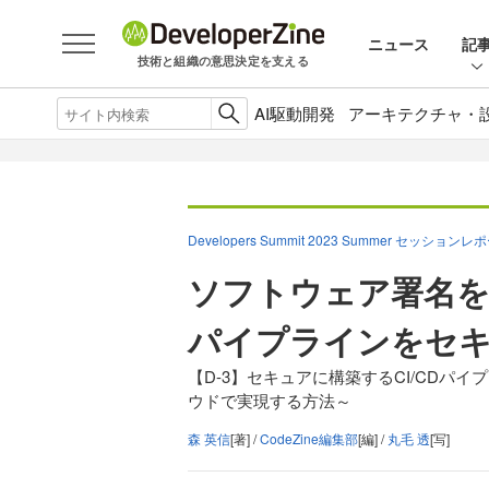
ニュース
記
技術と組織の意思決定を支える
AI駆動開発
アーキテクチャ・
Developers Summit 2023 Summer セッションレ
ソフトウェア署名を
パイプラインをセ
【D-3】セキュアに構築するCI/CD
ウドで実現する方法～
森 英信
[著] /
CodeZine編集部
[編] /
丸毛 透
[写]