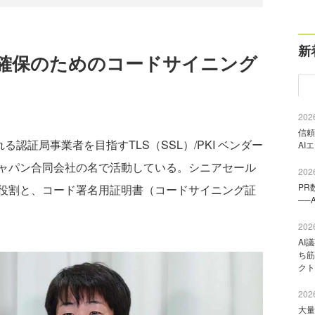
新
確保のためのコードサイニング
2026
信頼
れる認証局事業者を目指すTLS（SSL）/PKI ベンダー
AI
ャパン合同会社の名で活動している。シニアセール
2026
PR
役割と、コード署名用証明書（コードサイニング証
──
2026
AI
ち筋
クト
2026
大量