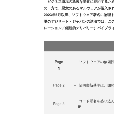
ビジネス環境の急激な変化に即応するため
の一方で、悪意のあるマルウェアが混入さ
2023年6月以降、ソフトウェア署名に物理
夏のデジサート・ジャパンの講演では、この
レーション／継続的デリバリー）パイプラ
Page
ソフトウェアの信頼
1
Page
2
証明書新基準は、開
コード署名を盛り込ん
Page
3
例