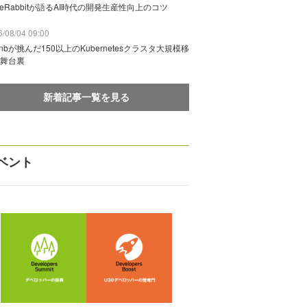
deRabbitが語るAI時代の開発生産性向上のコツ
/08/04 09:00
rbnbが挑んだ150以上のKubernetesクラスタ大規模移
舞台裏
新着記事一覧を見る
ベント