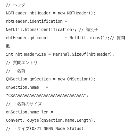
// ヘッダ
NBTHeader nbtHeader = 
new
 NBTHeader();

nbtHeader.identification = 
NetUtil.htons(identification); 
// 識別子
nbtHeader.qd_count       = NetUtil.htons(1);
// 質問
数
int
// 質問エントリ
// ・名前
QNSection qnSection = 
new
 QNSection();

qnSection.name   = 
"CKAAAAAAAAAAAAAAAAAAAAAAAAAAAAAA"
// ・名前のサイズ
qnSection.name_len = 
// ・タイプ(0x21 NBNS Node Status)