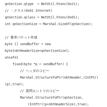
// ・クラス(0x01 Internet)
int
 qnSectionSize = Marshal.SizeOf(qnSection);

// 要求パケット作成
byte
 [] sendBuffer = 
new
byte
unsafe
{

fixed
(
byte
 *p = sendBuffer) {

// ヘッダのコピー
        Marshal.StructureToPtr(nbtHeader,(IntPtr)
(p),true);

// 質問エントリのコピー
        Marshal.StructureToPtr(qnSection,

            (IntPtr)(p+nbtHeaderSize),true);
