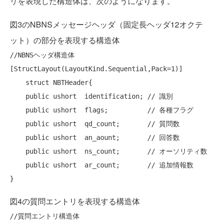
リを表現した構造体は、次のようになります。
図3のNBNSメッセージヘッダ（固定長ヘッダ12オクテ
ット）の部分を表現する構造体
//NBNSヘッダ構造体
[StructLayout(LayoutKind.Sequential,Pack=1)]

struct
 NBTHeader{

public
ushort
  identification; 
// 識別
public
ushort
  flags;          
// 各種フラグ
public
ushort
  qd_count;       
// 質問数
public
ushort
  an_aount;       
// 回答数
public
ushort
  ns_count;       
// オーソリティ数
public
ushort
  ar_count;       
// 追加情報数
図4の質問エントリを表現する構造体
//質問エントリ構造体