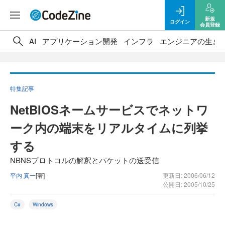
新規
ログイン
会員登録
AI
アプリケーション開発
インフラ
エンジニアの生き
特集記事
NetBIOSネームサービスでネットワ
ーク内の端末をリアルタイムに列挙
する
NBNSプロトコルの解釈とパケットの送受信
平内 真一
[著]
更新日: 2006/06/12
公開日: 2005/10/25
C#
Windows