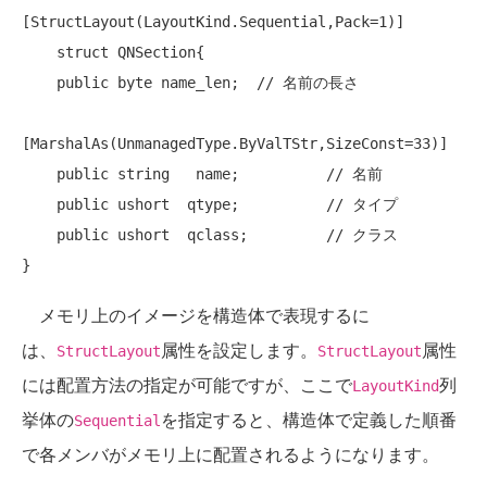
[StructLayout(LayoutKind.Sequential,Pack=1)]

struct
 QNSection{  

public
byte
 name_len;  
// 名前の長さ
[MarshalAs(UnmanagedType.ByValTStr,SizeConst=33)]

public
string
   name;          
// 名前
public
ushort
  qtype;          
// タイプ
public
ushort
  qclass;         
// クラス
メモリ上のイメージを構造体で表現するに
は、
属性を設定します。
属性
StructLayout
StructLayout
には配置方法の指定が可能ですが、ここで
列
LayoutKind
挙体の
を指定すると、構造体で定義した順番
Sequential
で各メンバがメモリ上に配置されるようになります。