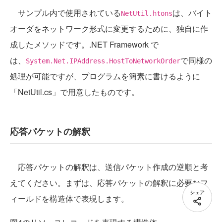
サンプル内で使用されている
は、バイト
NetUtil.htons
オーダをネットワーク形式に変更するために、独自に作
成したメソッドです。.NET Framework で
は、
で同様の
System.Net.IPAddress.HostToNetworkOrder
処理が可能ですが、プログラムを簡素に書けるように
「NetUtil.cs」で用意したものです。
応答パケットの解釈
応答パケットの解釈は、送信パケット作成の逆順と考
えてください。まずは、応答パケットの解釈に必要なフ
シェア
ィールドを構造体で表現します。