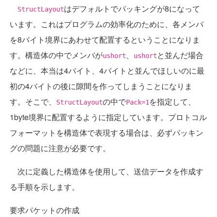
はデフォルトでパッキングが8になって
StructLayout
います。これはプログラムの効率化のために、各メンバ
を8バイト境界にあわせて配置するということになりま
す。構造体の中でメンバが
、
と並んだ場合
ushort
ushort
などに、本当は4バイト、4バイトと並んでほしいのに最
初の4バイトの後に隙間を作ってしまうことになりま
す。そこで、
の中で
を指定して、
StructLayout
Pack=1
1byte境界に配置するように指定しています。プロトコル
フォーマットを構造体で表現する場合は、必ずパッキン
グの問題に注意が必要です。
次に定義した構造体を使用して、送信データを作成す
る手順を示します。
要求パケットの作成