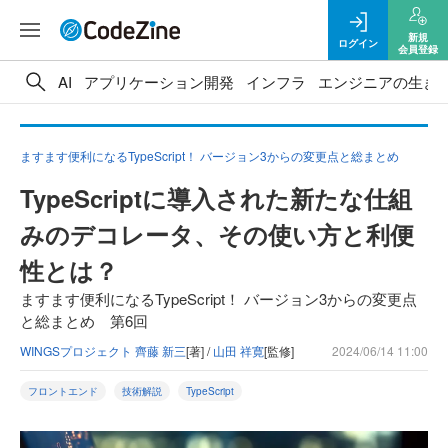
新規
ログイン
会員登録
AI
アプリケーション開発
インフラ
エンジニアの生き
ますます便利になるTypeScript！ バージョン3からの変更点と総まとめ
TypeScriptに導入された新たな仕組
みのデコレータ、その使い方と利便
性とは？
ますます便利になるTypeScript！ バージョン3からの変更点
と総まとめ 第6回
WINGSプロジェクト 齊藤 新三
[著] /
山田 祥寛
[監修]
2024/06/14 11:00
フロントエンド
技術解説
TypeScript