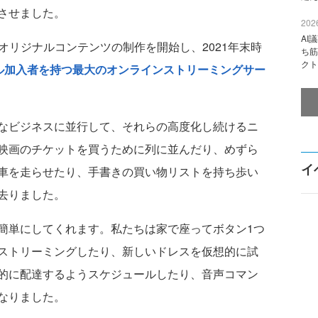
させました。
2026
AI
と呼ばれるオリジナルコンテンツの制作を開始し、2021年末時
ち筋
クト
ローバル加入者を持つ最大のオンラインストリーミングサー
なビジネスに並行して、それらの高度化し続けるニ
映画のチケットを買うために列に並んだり、めずら
イ
車を走らせたり、手書きの買い物リストを持ち歩い
去りました。
単にしてくれます。私たちは家で座ってボタン1つ
ストリーミングしたり、新しいドレスを仮想的に試
的に配達するようスケジュールしたり、音声コマン
なりました。