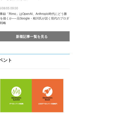
/08/05 09:00
議事録「Rimo」はOpenAI、Anthropic時代にどう勝
を描くか──元Google・相川氏が説く現代のプロダ
戦略
新着記事一覧を見る
ベント