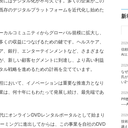
長にはデジタル化が不可欠です。多くの企業がこの
既存のデジタルプラットフォームを近代化し始めた
新
ーカルコミュニティからグローバル規模に拡大し、
多くの収益につなげるための鍵です。ヘルスケア、
2026
信頼
ア、銀行、エンターテインメントなど、さまざまな
AI
が、新しい顧客セグメントに到達し、より高い利益
2026
タル戦略を進めるための計画を立てています。
なぜ
氏が
い2
程において、イノベーションは重要な推進力となり
業は、何十年にもわたって発展し続け、最先端であ
2026
PR
──
90年代にオンラインDVDレンタルポータルとして始まり
2026
技術
リーミングに進出してからは、この事業を自社のDVD
越え