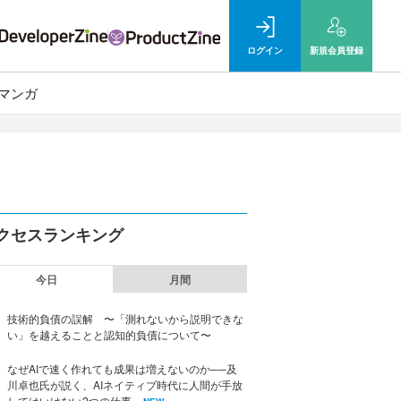
ログイン
新規
会員登録
マンガ
クセスランキング
今日
月間
技術的負債の誤解 〜「測れないから説明できな
い」を越えることと認知的負債について〜
なぜAIで速く作れても成果は増えないのか──及
川卓也氏が説く、AIネイティブ時代に人間が手放
してはいけない2つの仕事