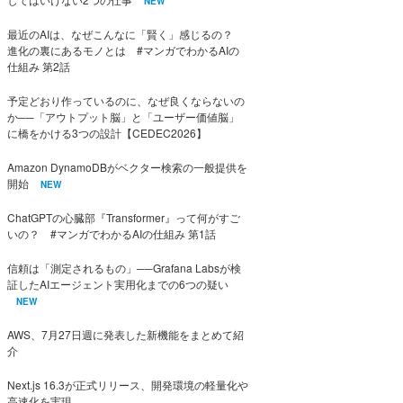
NEW
最近のAIは、なぜこんなに「賢く」感じるの？
進化の裏にあるモノとは #マンガでわかるAIの
仕組み 第2話
予定どおり作っているのに、なぜ良くならないの
か──「アウトプット脳」と「ユーザー価値脳」
に橋をかける3つの設計【CEDEC2026】
Amazon DynamoDBがベクター検索の一般提供を
開始
NEW
ChatGPTの心臓部『Transformer』って何がすご
いの？ #マンガでわかるAIの仕組み 第1話
信頼は「測定されるもの」──Grafana Labsが検
証したAIエージェント実用化までの6つの疑い
NEW
AWS、7月27日週に発表した新機能をまとめて紹
介
Next.js 16.3が正式リリース、開発環境の軽量化や
高速化を実現