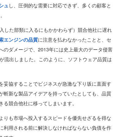
シュ
し、圧倒的な需要に対応できず、多くの顧客と
た。
参入した部類に入るにもかかわらず）競合他社に遅れ
索エンジンの品質
に注意を払わなかったことと、セ
のダメージで、2013年には史上最大のデータ侵害
トが流出しました。このように、ソフトウェア品質は
を妥協することでビジネスが急激な下り坂に直面す
が斬新な製品アイデアを持っていたとしても、品質
きる競合他社に移ってしまいます。
よりも市場へ投入するスピードを優先せざるを得な
に利用される前に解決しなければならない負債を作