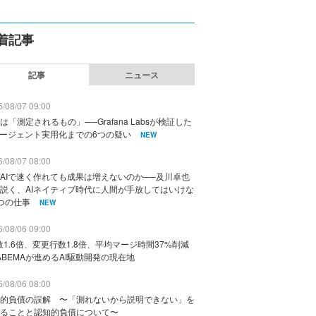
着記事
記事
ニュース
/08/07 09:00
は「測定されるもの」──Grafana Labsが検証した
エージェント実用化までの6つの疑い
NEW
/08/07 08:00
AIで速く作れても成果は増えないのか──及川卓也
説く、AIネイティブ時代に人間が手放してはいけな
つの仕事
NEW
/08/06 09:00
数1.6倍、変更行数1.8倍、平均マージ時間37%削減
ABEMAが進めるAI駆動開発の現在地
/08/06 08:00
的負債の誤解 〜「測れないから説明できない」を
ることと認知的負債について〜