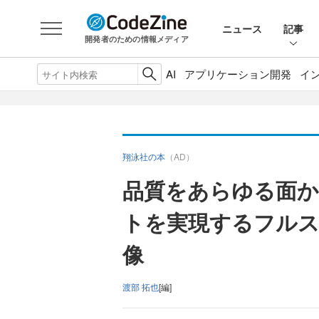
ニュース
記事
開発者のための情報メディア
AI
アプリケーション開発
イ
翔泳社の本
（AD）
品質をあらゆる面か
トを実現するフル
像
渡部 拓也
[編]