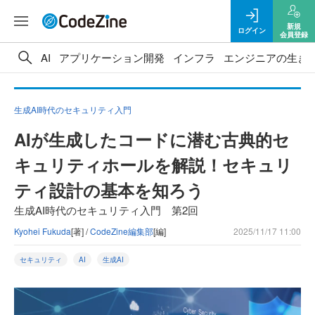
新規
ログイン
会員登録
AI
アプリケーション開発
インフラ
エンジニアの生き
生成AI時代のセキュリティ入門
AIが生成したコードに潜む古典的セ
キュリティホールを解説！セキュリ
ティ設計の基本を知ろう
生成AI時代のセキュリティ入門 第2回
Kyohei Fukuda
[著] /
CodeZine編集部
[編]
2025/11/17 11:00
セキュリティ
AI
生成AI