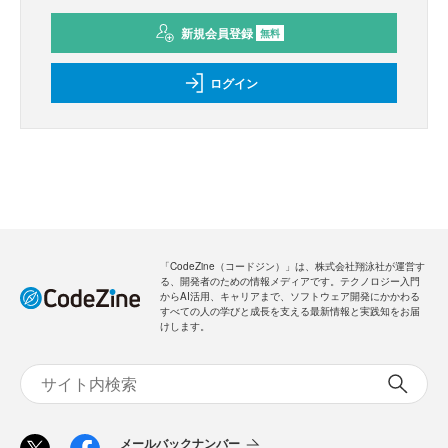
新規会員登録
無料
ログイン
「CodeZine（コードジン）」は、株式会社翔泳社が運営す
る、開発者のための情報メディアです。テクノロジー入門
からAI活用、キャリアまで、ソフトウェア開発にかかわる
すべての人の学びと成長を支える最新情報と実践知をお届
けします。
メールバックナンバー