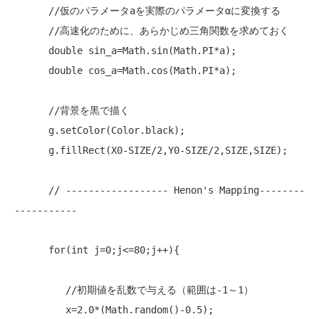
//仮のパラメータaを実際のパラメータαに変換する
//高速化のために、あらかじめ三角関数を求めておく
double
 sin_a=Math.sin(Math.PI*a);

double
 cos_a=Math.cos(Math.PI*a);

//背景を黒で描く
      g.setColor(Color.black);

      g.fillRect(X0-SIZE/2,Y0-SIZE/2,SIZE,SIZE);

// ------------------ Henon's Mapping--------
-----------
for
(
int
 j=0;j<=80;j++){

//初期値を乱数で与える（範囲は-1～1）
         x=2.0*(Math.random()-0.5);
