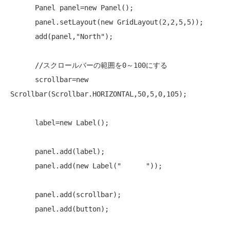
      Panel panel=
new
 Panel();

      panel.setLayout(
new
 GridLayout(2,2,5,5));

      add(panel,
"North"
);

//スクロールバーの範囲を0～100にする
      scrollbar=
new
Scrollbar(Scrollbar.HORIZONTAL,50,5,0,105);

      label=
new
 Label();

      panel.add(label);

      panel.add(
new
 Label(
"      "
));

      panel.add(scrollbar);

      panel.add(button);
