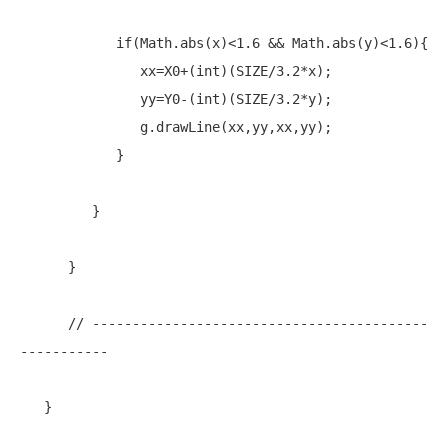
if
(Math.abs(x)<1.6 && Math.abs(y)<1.6){

               xx=X0+(
int
)(SIZE/3.2*x);

               yy=Y0-(
int
)(SIZE/3.2*y);

               g.drawLine(xx,yy,xx,yy);

            }           

         }

      }

// ------------------------------------------
-----------
   }
