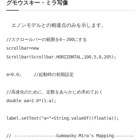
グモウスキー・ミラ写像
エノンモデルとの相違点のみを示します。
//スクロールバーの範囲を0～200にする
scrollbar=
new
Scrollbar(Scrollbar.HORIZONTAL,100,5,0,205);

a=0.0;     
//起動時の初期設定
//高速化のために、定数をあらかじめ求めておく
double
 aa=2.0*(1-a);

label.setText(
"a="
+String.valueOf((
float
)a));

// -----------------Gumowsky-Mira's Mapping--------