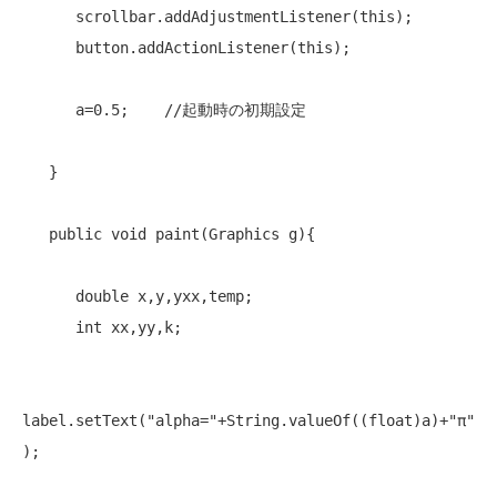
      scrollbar.addAdjustmentListener(
this
);

      button.addActionListener(
this
);

      a=0.5;    
//起動時の初期設定
   }

public
void
 paint(Graphics g){

double
 x,y,yxx,temp;

int
 xx,yy,k;

label.setText(
"alpha="
+String.valueOf((
float
)a)+
"π"
);
