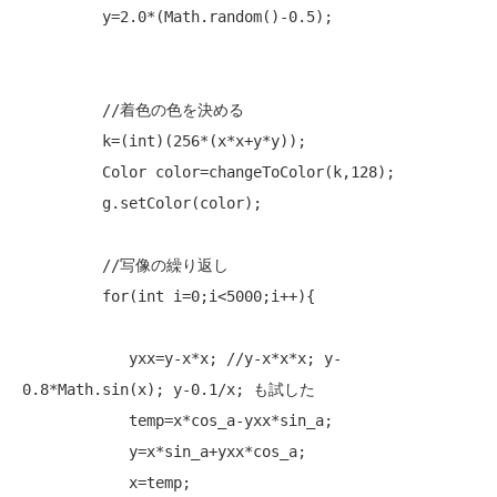
         y=2.0*(Math.random()-0.5);

//着色の色を決める
         k=(
int
)(256*(x*x+y*y));

         Color color=changeToColor(k,128);

         g.setColor(color);

//写像の繰り返し
for
(
int
 i=0;i<5000;i++){

            yxx=y-x*x; 
//y-x*x*x; y-
0.8*Math.sin(x); y-0.1/x; も試した
            temp=x*cos_a-yxx*sin_a;

            y=x*sin_a+yxx*cos_a;

            x=temp;
