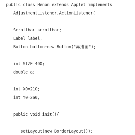
public
class
 Henon 
extends
 Applet 
implements
   AdjustmentListener,ActionListener{

   Scrollbar scrollbar;

   Label label;

   Button button=
new
 Button(
"再描画"
);

int
 SIZE=400;

double
 a;

int
 X0=210;

int
 Y0=260;

public
void
 init(){

      setLayout(
new
 BorderLayout());
