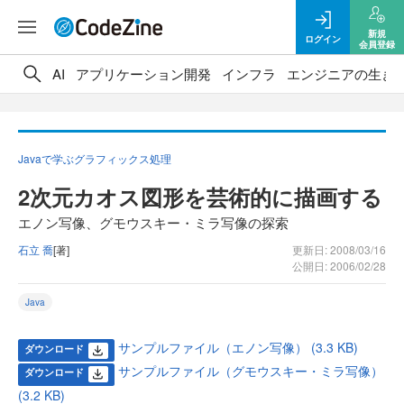
新規
ログイン
会員登録
AI
アプリケーション開発
インフラ
エンジニアの生き
Javaで学ぶグラフィックス処理
2次元カオス図形を芸術的に描画する
エノン写像、グモウスキー・ミラ写像の探索
石立 喬
[著]
更新日: 2008/03/16
公開日: 2006/02/28
Java
サンプルファイル（エノン写像） (3.3 KB)
ダウンロード
サンプルファイル（グモウスキー・ミラ写像）
ダウンロード
(3.2 KB)