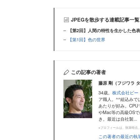
JPEGを散歩する連載記事一覧
【第2回】人間の特性を生かした色
【第1回】色の世界
この記事の著者
藤原 剛（フジワラ 
34歳。
株式会社ビー
ア職人。^^組込み
あたりが好み。CPUでは
やMac等の高級O
き。最近は自社製...
※プロフィールは、執筆時点
この著者の最近の執