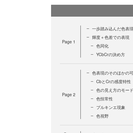
一歩踏み込んだ色表
輝度＋色差での表現
Page
1
色同化
YCbCrの決め方
色表現のそのほかの
CbとCrの感度特性
色の見え方のモー
Page
2
色恒常性
プルキンエ現象
色視野