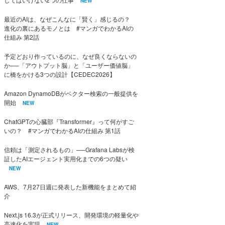
NEW
最近のAIは、なぜこんなに「賢く」感じるの？
進化の裏にあるモノとは #マンガでわかるAIの
仕組み 第2話
予定どおり作っているのに、なぜ良くならないの
か──「アウトプット脳」と「ユーザー価値脳」
に橋をかける3つの設計【CEDEC2026】
Amazon DynamoDBがベクター検索の一般提供を
開始
NEW
ChatGPTの心臓部『Transformer』って何がすご
いの？ #マンガでわかるAIの仕組み 第1話
信頼は「測定されるもの」──Grafana Labsが検
証したAIエージェント実用化までの6つの疑い
NEW
AWS、7月27日週に発表した新機能をまとめて紹
介
Next.js 16.3が正式リリース、開発環境の軽量化や
高速化を実現
NEW