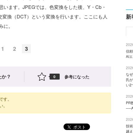
います。JPEGでは、色変換をした後、Y・Cb・
新
直交変換（DCT）という変換を行います。ここにも人
みに。
2026
1
2
3
信頼
AI
2026
なぜ
たか？
参考になった
0
氏が
い2
2026
です。
PR
い。
──
2026
技術
ポスト
越え