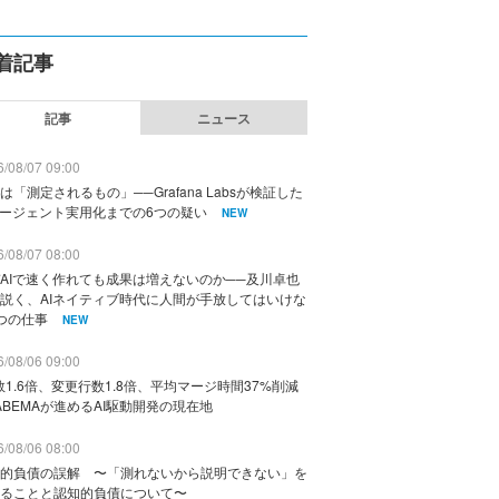
着記事
記事
ニュース
/08/07 09:00
は「測定されるもの」──Grafana Labsが検証した
エージェント実用化までの6つの疑い
NEW
/08/07 08:00
AIで速く作れても成果は増えないのか──及川卓也
説く、AIネイティブ時代に人間が手放してはいけな
つの仕事
NEW
/08/06 09:00
数1.6倍、変更行数1.8倍、平均マージ時間37%削減
ABEMAが進めるAI駆動開発の現在地
/08/06 08:00
的負債の誤解 〜「測れないから説明できない」を
ることと認知的負債について〜