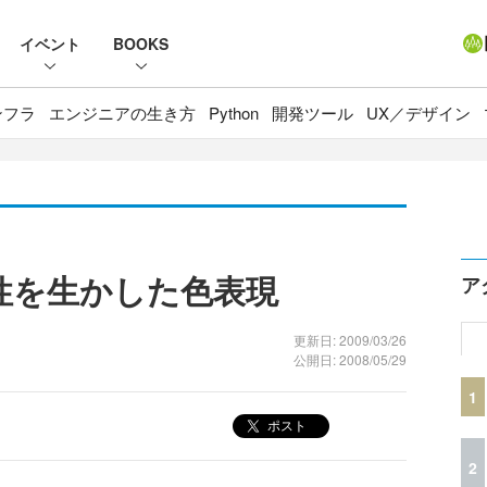
イベント
BOOKS
ンフラ
エンジニアの生き方
Python
開発ツール
UX／デザイン
性を生かした色表現
ア
更新日: 2009/03/26
公開日: 2008/05/29
1
ポスト
2