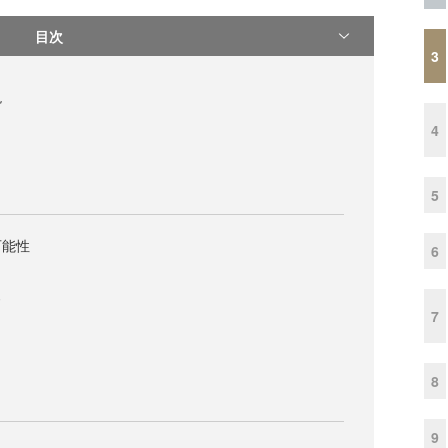
目次
3
現
4
5
可能性
6
ド
7
8
9