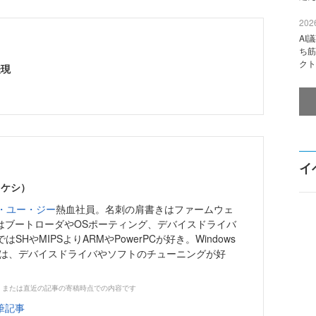
2026
AI
ち筋
クト
表現
イ
タケシ）
・ユー・ジー
熱血社員。名刺の肩書きはファームウェ
ではブートローダやOSポーティング、デバイスドライバ
SHやMIPSよりARMやPowerPCが好き。Windows
Sでは、デバイスドライバやソフトのチューニングが好
、または直近の記事の寄稿時点での内容です
筆記事