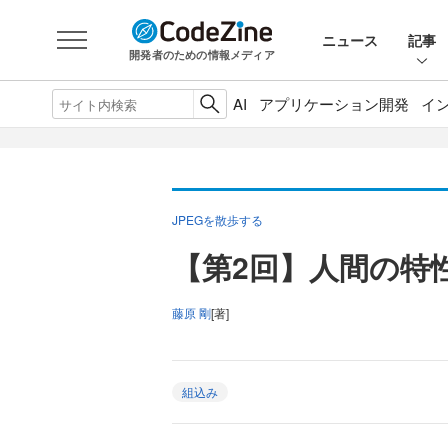
ニュース
記事
開発者のための情報メディア
AI
アプリケーション開発
イ
JPEGを散歩する
【第2回】人間の特
藤原 剛
[著]
組込み