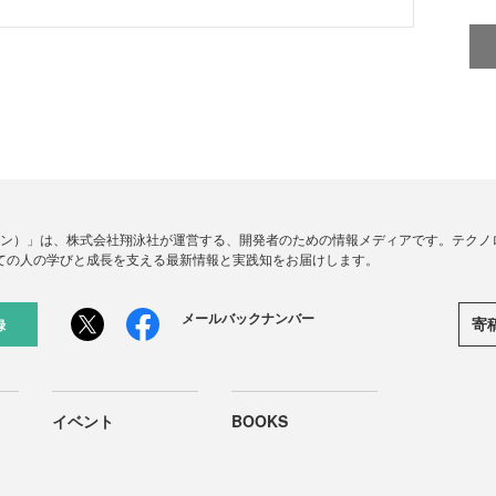
ードジン）」は、株式会社翔泳社が運営する、開発者のための情報メディアです。テク
ての人の学びと成長を支える最新情報と実践知をお届けします。
メールバックナンバー
寄
録
イベント
BOOKS