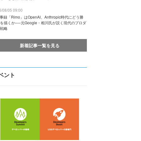
/08/05 09:00
議事録「Rimo」はOpenAI、Anthropic時代にどう勝
を描くか──元Google・相川氏が説く現代のプロダ
戦略
新着記事一覧を見る
ベント