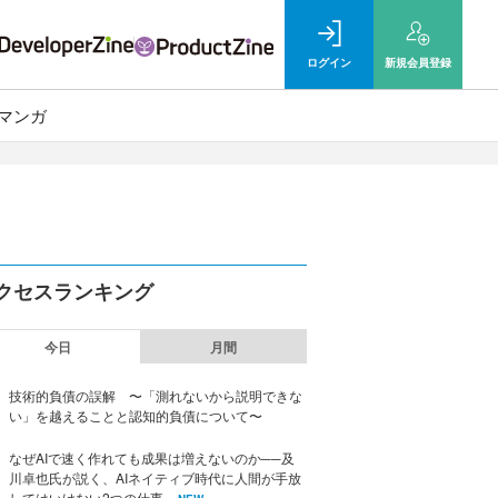
ログイン
新規
会員登録
マンガ
クセスランキング
今日
月間
技術的負債の誤解 〜「測れないから説明できな
い」を越えることと認知的負債について〜
なぜAIで速く作れても成果は増えないのか──及
川卓也氏が説く、AIネイティブ時代に人間が手放
してはいけない2つの仕事