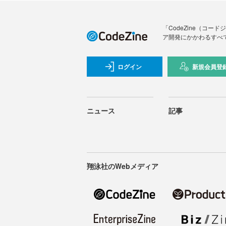
「CodeZine（コ
ア開発にかかわるすべ
ログイン
新規会員登
ニュース
記事
翔泳社のWebメディア