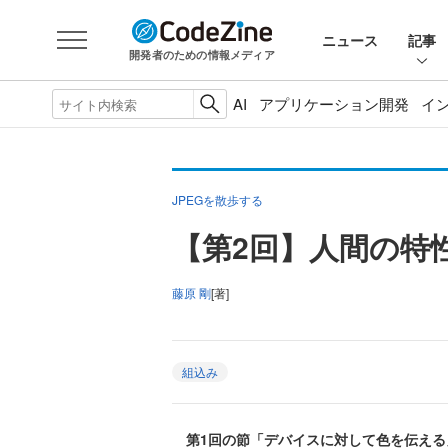
ニュース
記事
開発者のための情報メディア
AI
アプリケーション開発
イ
JPEGを散歩する
【第2回】人間の特
藤原 剛
[著]
組込み
第1回の節「デバイスに対して色を伝える」