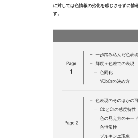
に対しては色情報の劣化を感じさせずに情
す。
一歩踏み込んだ色表
Page
輝度＋色差での表現
1
色同化
YCbCrの決め方
色表現のそのほかの
CbとCrの感度特性
色の見え方のモー
Page
2
色恒常性
プルキンエ現象