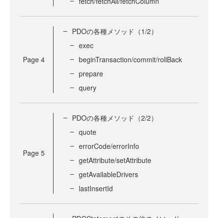
fetch/fetchAll/fetchColumn
PDOの各種メソッド（1/2）
exec
Page
4
beginTransaction/commit/rollBack
prepare
query
PDOの各種メソッド（2/2）
quote
errorCode/errorInfo
Page
5
getAttribute/setAttribute
getAvailableDrivers
lastInsertId