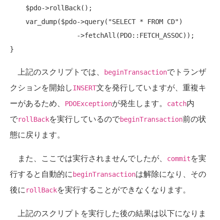
    $pdo->rollBack();

    var_dump($pdo->query(
"SELECT * FROM CD"
)

                 ->fetchAll(PDO::FETCH_ASSOC));

上記のスクリプトでは、
でトランザ
beginTransaction
クションを開始し
文を発行していますが、重複キ
INSERT
ーがあるため、
が発生します。
内
PDOException
catch
で
を実行しているので
前の状
rollBack
beginTransaction
態に戻ります。
また、ここでは実行されませんでしたが、
を実
commit
行すると自動的に
は解除になり、その
beginTransaction
後に
を実行することができなくなります。
rollBack
上記のスクリプトを実行した後の結果は以下になりま