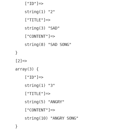
        ["ID"]=>

        string(1) "2"

        ["TITLE"]=>

        string(3) "SAD"

        ["CONTENT"]=>

        string(8) "SAD SONG"

    }

    [2]=>

    array(3) {

        ["ID"]=>

        string(1) "3"

        ["TITLE"]=>

        string(5) "ANGRY"

        ["CONTENT"]=>

        string(10) "ANGRY SONG"

    }
