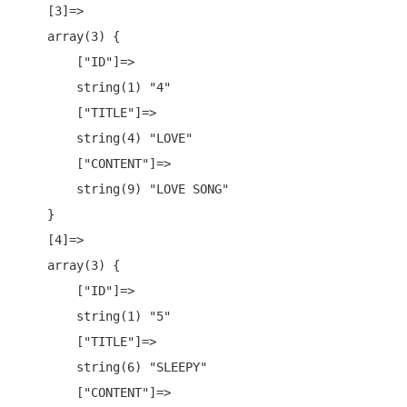
    [3]=>

    array(3) {

        ["ID"]=>

        string(1) "4"

        ["TITLE"]=>

        string(4) "LOVE"

        ["CONTENT"]=>

        string(9) "LOVE SONG"

    }

    [4]=>

    array(3) {

        ["ID"]=>

        string(1) "5"

        ["TITLE"]=>

        string(6) "SLEEPY"

        ["CONTENT"]=>
