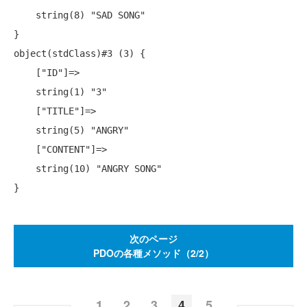
    string(8) "SAD SONG"

}

object(stdClass)#3 (3) {

    ["ID"]=>

    string(1) "3"

    ["TITLE"]=>

    string(5) "ANGRY"

    ["CONTENT"]=>

    string(10) "ANGRY SONG"

次のページ
PDOの各種メソッド（2/2）
1
2
3
4
5