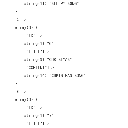
        string(11) "SLEEPY SONG"

    }

    [5]=>

    array(3) {

        ["ID"]=>

        string(1) "6"

        ["TITLE"]=>

        string(9) "CHRISTMAS"

        ["CONTENT"]=>

        string(14) "CHRISTMAS SONG"

    }

    [6]=>

    array(3) {

        ["ID"]=>

        string(1) "7"

        ["TITLE"]=>
