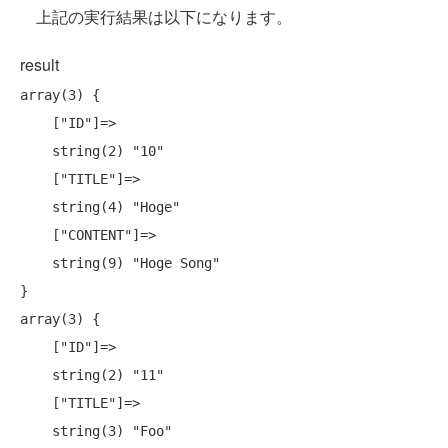
上記の実行結果は以下になります。
result
array(3) {

    ["ID"]=>

    string(2) "10"

    ["TITLE"]=>

    string(4) "Hoge"

    ["CONTENT"]=>

    string(9) "Hoge Song"

}

array(3) {

    ["ID"]=>

    string(2) "11"

    ["TITLE"]=>

    string(3) "Foo"
