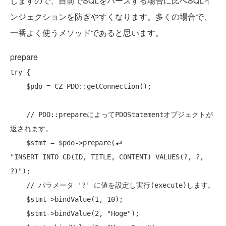
しますので、自前でSQLをパースする場合に比べSQLイ
ンジェクションを防ぎやすくなります。多くの場合で、
一番よく使うメソッドであると思います。
prepare
try
 {

    $pdo = CZ_PDO::getConnection();

// PDO::prepareによって
PDOStatement
オブジェクトが
返されます。
    $stmt = $pdo->prepare(
"INSERT INTO CD(ID, TITLE, CONTENT) VALUES(?, ?, 
?)"
);

// パラメータ '?' に値を設定し実行(execute)します。
    $stmt->bindValue(1, 10);

    $stmt->bindValue(2, 
"Hoge"
);
