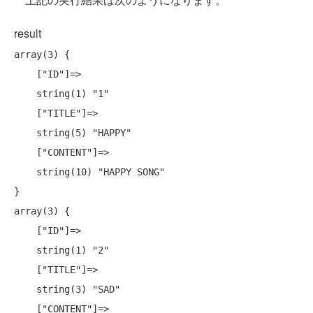
result
array(3) {

    ["ID"]=>

    string(1) "1"

    ["TITLE"]=>

    string(5) "HAPPY"

    ["CONTENT"]=>

    string(10) "HAPPY SONG"

}

array(3) {

    ["ID"]=>

    string(1) "2"

    ["TITLE"]=>

    string(3) "SAD"

    ["CONTENT"]=>
