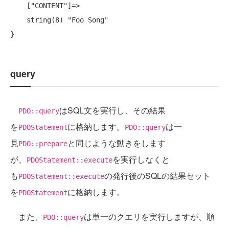
    ["CONTENT"]=>

    string(8) "Foo Song"

query
はSQL文を実行し、その結果
PDO::query
を
に格納します。
は一
PDOStatement
PDO::query
見
と同じような動きをします
PDO::prepare
が、
を実行しなくと
PDOStatement::execute
も
の発行後のSQLの結果セット
PDOStatement::execute
を
に格納します。
PDOStatement
また、
は単一のクエリを実行しますが、順
PDO::query