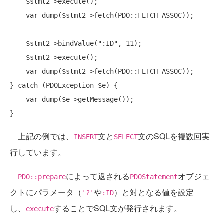
    $stmt2->execute();

    var_dump($stmt2->fetch(PDO::FETCH_ASSOC));

    $stmt2->bindValue(
":ID"
, 11);

    $stmt2->execute();

    var_dump($stmt2->fetch(PDO::FETCH_ASSOC));

} 
catch
 (PDOException $e) {

    var_dump($e->getMessage());

上記の例では、
文と
文のSQLを複数回実
INSERT
SELECT
行しています。
によって返される
オブジェ
PDO::prepare
PDOStatement
クトにパラメータ（
や
）と対となる値を設定
'?'
:ID
し、
することでSQL文が発行されます。
execute