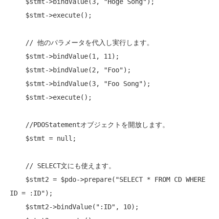
    $stmt->bindValue(3, 
"Hoge Song"
);

    $stmt->execute();

// 他のパラメータを代入し実行します。
    $stmt->bindValue(1, 11);

    $stmt->bindValue(2, 
"Foo"
);

    $stmt->bindValue(3, 
"Foo Song"
);

    $stmt->execute();

//
PDOStatement
オブジェクトを開放します。
    $stmt = null;

// SELECT文にも使えます。
    $stmt2 = $pdo->prepare(
"SELECT * FROM CD WHERE 
ID = :ID"
);

    $stmt2->bindValue(
":ID"
, 10);
