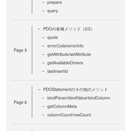
prepare
query
PDOの各種メソッド（2/2）
quote
errorCode/errorInfo
Page
5
getAttribute/setAttribute
getAvailableDrivers
lastInsertId
PDOStatementのその他のメソッド
bindParam/bindValue/bindColumn
Page
6
getColumnMeta
columnCount/rowCount