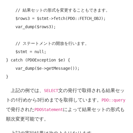
// 結果セットの形式を変更することもできます。
    $rows3 = $stmt->fetch(PDO::FETCH_OBJ);

    var_dump($rows3);

// ステートメントの開放を行います。
    $stmt = null;

} 
catch
 (PDOException $e) {

    var_dump($e->getMessage());

上記の例では、
文の発行で取得される結果セッ
SELECT
トの1行めから3行めまでを取得しています。
PDO::query
で発行された
によって結果セットの形式も
PDOStatement
順次変更可能です。
上記の実行結果は次のようになります。