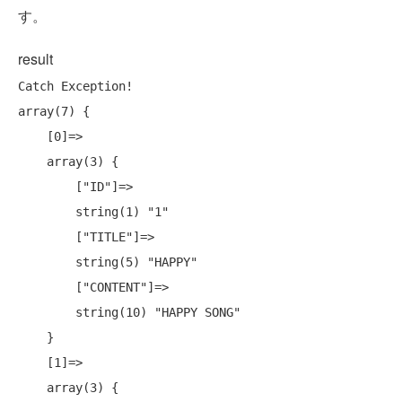
す。
result
Catch Exception!

array(7) {

    [0]=>

    array(3) {

        ["ID"]=>

        string(1) "1"

        ["TITLE"]=>

        string(5) "HAPPY"

        ["CONTENT"]=>

        string(10) "HAPPY SONG"

    }

    [1]=>

    array(3) {
