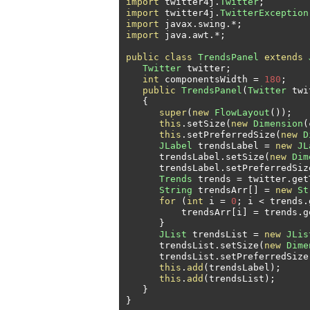
import
 twitter4j
.
Twitter
;
import
 twitter4j
.
TwitterException
import
 javax
.
swing
.*;
import
 java
.
awt
.*;
public
class
TrendsPanel
extends
Twitter
 twitter
;
int
 componentsWidth 
=
180
;
public
TrendsPanel
(
Twitter
 twi
{
super
(
new
FlowLayout
());
this
.
setSize
(
new
Dimension
(
this
.
setPreferredSize
(
new
D
JLabel
 trendsLabel 
=
new
JL
      trendsLabel
.
setSize
(
new
Dim
      trendsLabel
.
setPreferredSiz
Trends
 trends 
=
 twitter
.
get
String
 trendsArr
[]
=
new
St
for
(
int
 i 
=
0
;
 i 
<
 trends
.
          trendsArr
[
i
]
=
 trends
.
g
}
JList
 trendsList 
=
new
JLis
      trendsList
.
setSize
(
new
Dime
      trendsList
.
setPreferredSize
this
.
add
(
trendsLabel
);
this
.
add
(
trendsList
);
}
}