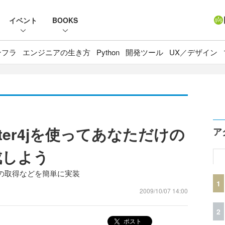
イベント
BOOKS
ンフラ
エンジニアの生き方
Python
開発ツール
UX／デザイン
witter4jを使ってあなただけの
ア
作成しよう
の取得などを簡単に実装
1
2009/10/07 14:00
2
ポスト