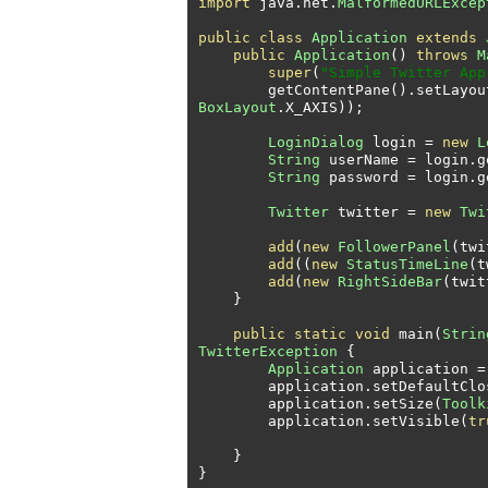
import
 java
.
net
.
MalformedURLExcep
public
class
Application
extends
public
Application
()
throws
M
super
(
"Simple Twitter App
        getContentPane
().
setLayou
BoxLayout
.
X_AXIS
));
LoginDialog
 login 
=
new
L
String
 userName 
=
 login
.
g
String
 password 
=
 login
.
g
Twitter
 twitter 
=
new
Twi
add
(
new
FollowerPanel
(
twi
add
((
new
StatusTimeLine
(
t
add
(
new
RightSideBar
(
twit
}
public
static
void
 main
(
Strin
TwitterException
{
Application
 application 
=
        application
.
setDefaultClo
        application
.
setSize
(
Toolk
        application
.
setVisible
(
tr
}
}