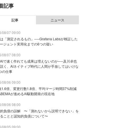
着記事
記事
ニュース
/08/07 09:00
は「測定されるもの」──Grafana Labsが検証した
エージェント実用化までの6つの疑い
/08/07 08:00
AIで速く作れても成果は増えないのか──及川卓也
説く、AIネイティブ時代に人間が手放してはいけな
つの仕事
/08/06 09:00
数1.6倍、変更行数1.8倍、平均マージ時間37%削減
ABEMAが進めるAI駆動開発の現在地
/08/06 08:00
的負債の誤解 〜「測れないから説明できない」を
ることと認知的負債について〜
/08/05 09:00