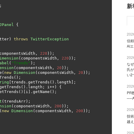
新
;
JPanel
{
2026
tter
)
throws
TwitterException
信頼
AI
componentsWidth
,
220
));
2026
imension
(
componentsWidth
,
220
));
abel
(
"Trends"
);
なぜ
ension
(
componentsWidth
,
20
));
氏が
e
(
new
Dimension
(
componentsWidth
,
20
));
い2
Trends
();
ring
[
trends
.
getTrends
().
length
];
2026
getTrends
().
length
;
 i
++)
{
etTrends
()[
i
].
getName
();
PR
──
t
(
trendsArr
);
nsion
(
componentsWidth
,
200
));
2026
(
new
Dimension
(
componentsWidth
,
200
));
技術
越え
2026