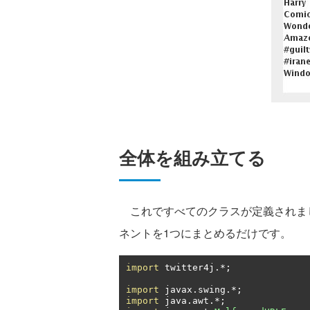
全体を組み立てる
これですべてのクラスが定義されまし
ネントを1つにまとめるだけです。
import
 twitter4j
.*;
import
 javax
.
swing
.*;
import
 java
.
awt
.*;