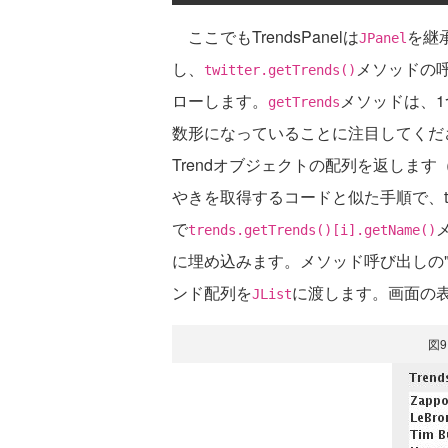
ここでもTrendsPanelは
を継
JPanel
し、
メソッドの呼び
twitter.getTrends()
ローします。
メソッドは、1つ
getTrends
数形になっていることに注目してくださ
Trendオブジェクトの配列を返します
やきを取得するコードと似た手順で、tr
で
trends.getTrends()[i].getName()
に埋め込みます。メソッド呼び出しの
ンド配列を
に渡します。画面の
JList
図