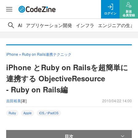
新規
ログイン
会員登録
AI
アプリケーション開発
インフラ
エンジニアの生き
iPhone＋Ruby on Rails連携テクニック
iPhone とRuby on Railsを超簡単に
連携する ObjectiveResource
- Ruby on Rails編
吉田裕美
[著]
2010/04/22 14:00
Ruby
Apple
iOS／iPadOS
目次