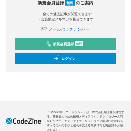
新規会員登録
のご案内
無料
・全ての過去記事が閲覧できます
・会員限定メルマガを受信できます
メールバックナンバー
新規会員登録
無料
ログイン
「CodeZine（コードジン）」は、株式会社翔泳社が運営す
る、開発者のための情報メディアです。テクノロジー入門
からAI活用、キャリアまで、ソフトウェア開発にかかわる
すべての人の学びと成長を支える最新情報と実践知をお届
けします。