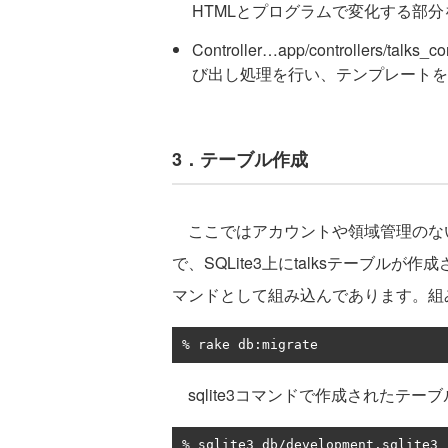
HTMLとプログラムで変化する部分を
Controller…app/controllers
び出し処理を行い、テンプレートを
3．テーブル作成
ここではアカウントや領域管理のないSQ
で、SQLite3上にtalksテーブルが作成
マンドとして組み込んであります。組み込
%
 rake db
:
migrate
sqlite3コマンドで作成されたテー
%
 sqlite3 db
/
development
.
sqlite3
