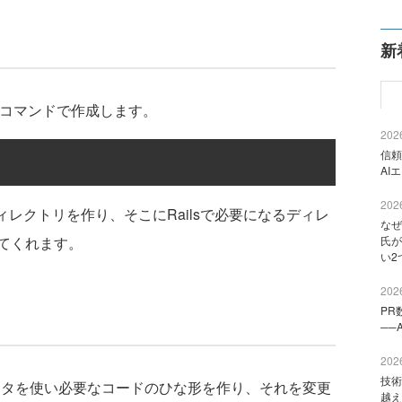
新
ailsコマンドで作成します。
2026
信頼
AI
2026
ィレクトリを作り、そこにRailsで必要になるディレ
なぜ
てくれます。
氏が
い2
2026
PR
──
2026
技術
ェネレータを使い必要なコードのひな形を作り、それを変更
越え