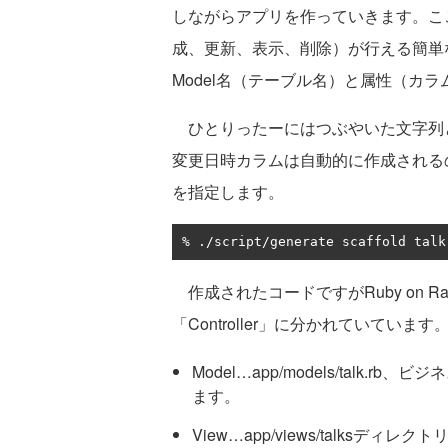
しながらアプリを作っていきます。ここで
成、更新、表示、削除）が行える簡単なア
Model名（テーブル名）と属性（カ
ひとりったーにはつぶやいた文字列
変更日時カラムは自動的に作成されるので、
を指定します。
%
./
script
/
generate scaffold talk
作成されたコードですがRuby on Ra
「Controller」に分かれていています
Model…app/models/talk
ます。
View…app/views/talksデ