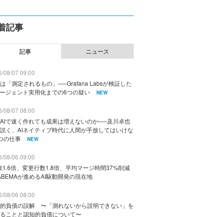
着記事
記事
ニュース
/08/07 09:00
は「測定されるもの」──Grafana Labsが検証した
エージェント実用化までの6つの疑い
NEW
/08/07 08:00
AIで速く作れても成果は増えないのか──及川卓也
説く、AIネイティブ時代に人間が手放してはいけな
つの仕事
NEW
/08/06 09:00
数1.6倍、変更行数1.8倍、平均マージ時間37%削減
ABEMAが進めるAI駆動開発の現在地
/08/06 08:00
的負債の誤解 〜「測れないから説明できない」を
ることと認知的負債について〜