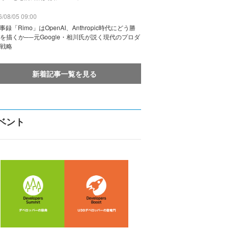
/08/05 09:00
議事録「Rimo」はOpenAI、Anthropic時代にどう勝
を描くか──元Google・相川氏が説く現代のプロダ
戦略
新着記事一覧を見る
ベント