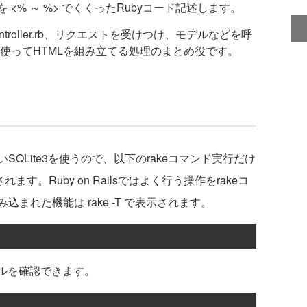
 <% ～ %> でくくったRubyコード記述します。
/talks_controller.rb、リクエストを受けつけ、モデルなどを呼
使ってHTMLを組み立てる処理のまとめ役です。
Lite3を使うので、以下のrakeコマンド実行だけ
されます。Ruby on Railsではよく行う操作をrakeコ
まれた機能は rake -T で表示されます。
ブルを確認できます。