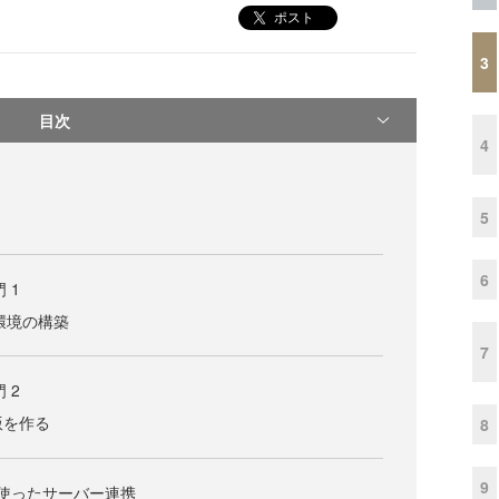
ポスト
3
目次
4
5
6
門 1
開発環境の構築
7
門 2
版を作る
8
9
rceを使ったサーバー連携