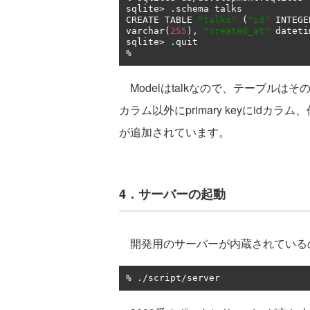
sqlite
>
.
schema talks

CREATE TABLE 
"talks"
(
"id"
 INTEGE
varchar
(
255
),
"created_at"
 dateti
sqlite
>
.
%
Modelはtalkなので、テーブルはその
カラム以外にprimary keyにidカラム、
が追加されています。
4．サーバーの起動
開発用のサーバーが内蔵されている
%
./
script
/
server