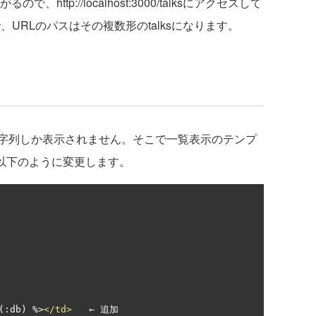
ttp://localhost:3000/talksにアクセスして
で、URLのパスはその複数形のtalksになります。
字列しか表示されません。そこで一覧表示のテンプ
ml.erbを以下のように変更します。
(:
db
)
 %>
</td>
   ← 追加
