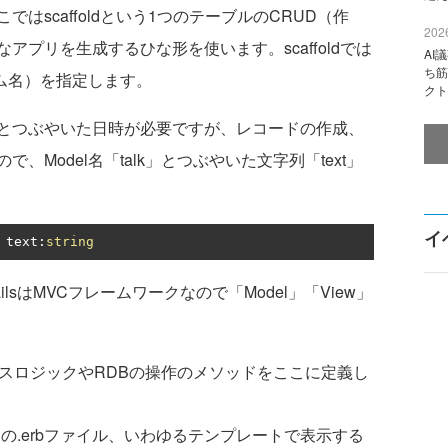
はscaffoldという1つのテーブルのCRUD（作
2026
プリを生成するひな形を使います。scaffoldでは
AI
ち筋
ラム名）を指定します。
クト
とつぶやいた日時が必要ですが、レコードの作成、
Model名「talk」とつぶやいた文字列「text」
イ
 text
:
string
ilsはMVCフレームワークなので「Model」「View」
。
.rb、ビジネスロジックやRDBの操作のメソッドをここに定義し
ィレクトリの.erbファイル、いわゆるテンプレートで表示する