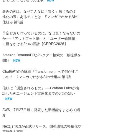
NEW
最近のAIは、なぜこんなに「賢く」感じるの？
進化の裏にあるモノとは #マンガでわかるAIの
仕組み 第2話
予定どおり作っているのに、なぜ良くならないの
か──「アウトプット脳」と「ユーザー価値脳」
に橋をかける3つの設計【CEDEC2026】
Amazon DynamoDBがベクター検索の一般提供を
開始
NEW
ChatGPTの心臓部『Transformer』って何がすご
いの？ #マンガでわかるAIの仕組み 第1話
信頼は「測定されるもの」──Grafana Labsが検
証したAIエージェント実用化までの6つの疑い
NEW
AWS、7月27日週に発表した新機能をまとめて紹
介
Next.js 16.3が正式リリース、開発環境の軽量化や
高速化を実現