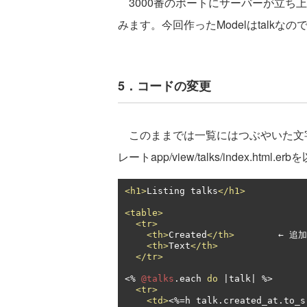
3000番のポートにサーバーが立ち上がるので、h
みます。今回作ったModelはtalkなの
5．コードの変更
このままでは一覧にはつぶやいた文
レートapp/view/talks/index.ht
<h1>
Listing talks
</h1>
<table>
<tr>
<th>
Created
</th>
        ← 追加

<th>
Text
</th>
</tr>
<%
@talks
.
each 
do
|
talk
|
 %>

<tr>
<td>
<%=
h talk
.
created_at
.
to_s