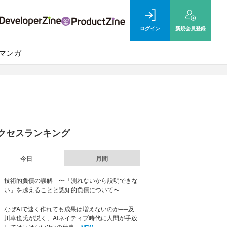
ログイン
新規
会員登録
マンガ
クセスランキング
今日
月間
技術的負債の誤解 〜「測れないから説明できな
い」を越えることと認知的負債について〜
なぜAIで速く作れても成果は増えないのか──及
川卓也氏が説く、AIネイティブ時代に人間が手放
してはいけない2つの仕事