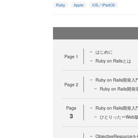
Ruby
Apple
iOS／iPadOS
はじめに
Page
1
Ruby on Railsとは
Ruby on Rails開発入
Page
2
Ruby on Rails
Page
Ruby on Rails開発入
3
ひとりったーWeb
ObjectiveResou