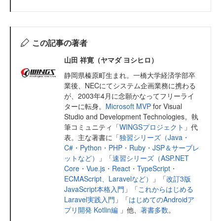
この記事の著者
山田 祥寛（ヤマダ ヨシヒロ）
静岡県榛原町生まれ。一橋大学経済学部卒
業後、NECにてシステム企画業務に携わる
が、2003年4月に念願かなってフリーライ
ターに転身。
Microsoft MVP
for Visual
Studio and Development Technologies。執
筆コミュニティ「
WINGSプロジェクト
」代
表。主な著書に「
独習シリーズ（Java・
C#・Python・PHP・Ruby・JSP＆サーブレ
ットなど）
」「
速習シリーズ（ASP.NET
Core・Vue.js・React・TypeScript・
ECMAScript、Laravelなど）
」「
改訂3版
JavaScript本格入門
」「
これからはじめる
Laravel実践入門
」「
はじめてのAndroidア
プリ開発 Kotlin編
」他、
著書多数
。