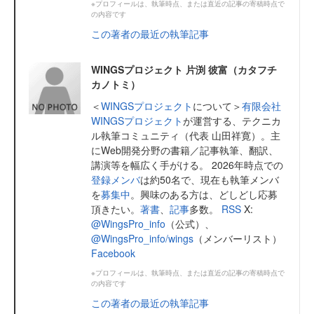
※プロフィールは、執筆時点、または直近の記事の寄稿時点で
の内容です
この著者の最近の執筆記事
WINGSプロジェクト 片渕 彼富（カタフチ
カノトミ）
＜
WINGSプロジェクト
について＞
有限会社
WINGSプロジェクト
が運営する、テクニカ
ル執筆コミュニティ（代表 山田祥寛）。主
にWeb開発分野の書籍／記事執筆、翻訳、
講演等を幅広く手がける。 2026年時点での
登録メンバ
は約50名で、現在も執筆メンバ
を
募集中
。興味のある方は、どしどし応募
頂きたい。
著書
、
記事
多数。
RSS
X:
@WingsPro_info
（公式）、
@WingsPro_info/wings
（メンバーリスト）
Facebook
※プロフィールは、執筆時点、または直近の記事の寄稿時点で
の内容です
この著者の最近の執筆記事