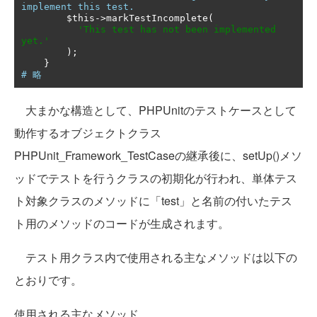
implement this test.
        $this
->
markTestIncomplete
(
'This test has not been implemented 
yet.'
);
}
# 略
大まかな構造として、PHPUnitのテストケースとして
動作するオブジェクトクラス
PHPUnit_Framework_TestCaseの継承後に、setUp()メソ
ッドでテストを行うクラスの初期化が行われ、単体テス
ト対象クラスのメソッドに「test」と名前の付いたテス
ト用のメソッドのコードが生成されます。
テスト用クラス内で使用される主なメソッドは以下の
とおりです。
使用される主なメソッド