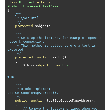
class
UtilTest
extends
PHPUnit_Framework_TestCase
{
/**

     * @var Util

     */
protected
 $object
;
/**

     * Sets up the fixture, for example, opens a 
network connection.

     * This method is called before a test is 
executed.

     */
protected
function
 setUp
()
{
        $this
->
object
=
new
Util
;
}
# 略
/**

     * @todo Implement 
testGetGoogleMapAddress().

     */
public
function
 testGetGoogleMapAddress
()
{
// Remove the following lines when you 