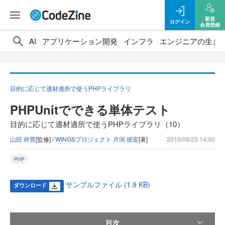
新規
ログイン
会員登録
AI
アプリケーション開発
インフラ
エンジニアの生き
目的に応じて適材適所で使うPHPライブラリ
PHPUnitでできる単体テスト
目的に応じて適材適所で使うPHPライブラリ（10）
山田 祥寛
[監修] /
WINGSプロジェクト 片渕 彼富
[著]
2010/08/23 14:00
PHP
サンプルファイル (1.9 KB)
ダウンロード
目次