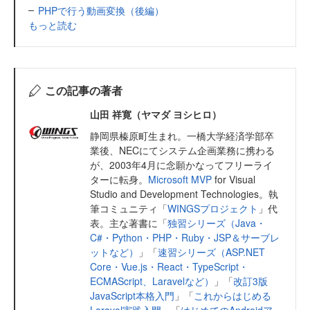
PHPで行う動画変換（後編）
もっと読む
この記事の著者
山田 祥寛（ヤマダ ヨシヒロ）
静岡県榛原町生まれ。一橋大学経済学部卒
業後、NECにてシステム企画業務に携わる
が、2003年4月に念願かなってフリーライ
ターに転身。
Microsoft MVP
for Visual
Studio and Development Technologies。執
筆コミュニティ「
WINGSプロジェクト
」代
表。主な著書に「
独習シリーズ（Java・
C#・Python・PHP・Ruby・JSP＆サーブレ
ットなど）
」「
速習シリーズ（ASP.NET
Core・Vue.js・React・TypeScript・
ECMAScript、Laravelなど）
」「
改訂3版
JavaScript本格入門
」「
これからはじめる
Laravel実践入門
」「
はじめてのAndroidア