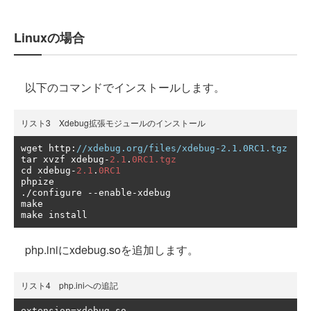
Linuxの場合
以下のコマンドでインストールします。
リスト3 Xdebug拡張モジュールのインストール
wget http
:
//xdebug.org/files/xdebug-2.1.0RC1.tgz
tar xvzf xdebug
-
2.1
.
0RC1.tgz
cd xdebug
-
2.1
.
0RC1
./
configure 
--
enable
-
xdebug

make

make install
php.iniにxdebug.soを追加します。
リスト4 php.iniへの追記
extension
=
xdebug
.
so