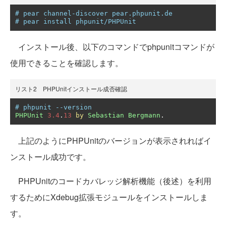
# pear channel-discover pear.phpunit.de
# pear install phpunit/PHPUnit
インストール後、以下のコマンドでphpunitコマンドが
使用できることを確認します。
リスト2 PHPUnitインストール成否確認
# phpunit --version
PHPUnit
3.4
.
13
by
Sebastian
Bergmann
.
上記のようにPHPUnitのバージョンが表示されればイ
ンストール成功です。
PHPUnitのコードカバレッジ解析機能（後述）を利用
するためにXdebug拡張モジュールをインストールしま
す。