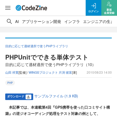
新規
ログイン
会員登録
AI
アプリケーション開発
インフラ
エンジニアの生き
目的に応じて適材適所で使うPHPライブラリ
PHPUnitでできる単体テスト
目的に応じて適材適所で使うPHPライブラリ（10）
山田 祥寛
[監修] /
WINGSプロジェクト 片渕 彼富
[著]
2010/08/23 14:00
PHP
サンプルファイル (1.9 KB)
ダウンロード
本記事では、本連載第4回『GPS携帯を使った口コミサイト構
築』の逆ジオコーディング処理をテスト対象の例として、