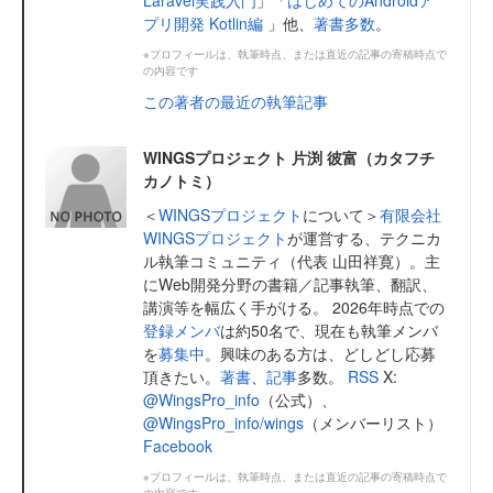
プリ開発 Kotlin編
」他、
著書多数
。
※プロフィールは、執筆時点、または直近の記事の寄稿時点で
の内容です
この著者の最近の執筆記事
WINGSプロジェクト 片渕 彼富（カタフチ
カノトミ）
＜
WINGSプロジェクト
について＞
有限会社
WINGSプロジェクト
が運営する、テクニカ
ル執筆コミュニティ（代表 山田祥寛）。主
にWeb開発分野の書籍／記事執筆、翻訳、
講演等を幅広く手がける。 2026年時点での
登録メンバ
は約50名で、現在も執筆メンバ
を
募集中
。興味のある方は、どしどし応募
頂きたい。
著書
、
記事
多数。
RSS
X:
@WingsPro_info
（公式）、
@WingsPro_info/wings
（メンバーリスト）
Facebook
※プロフィールは、執筆時点、または直近の記事の寄稿時点で
の内容です