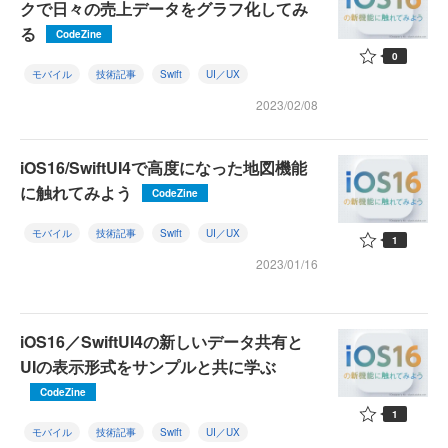
クで日々の売上データをグラフ化してみ
る
CodeZine
0
モバイル
技術記事
Swift
UI／UX
2023/02/08
iOS16/SwiftUI4で高度になった地図機能
に触れてみよう
CodeZine
モバイル
技術記事
Swift
UI／UX
1
2023/01/16
iOS16／SwiftUI4の新しいデータ共有と
UIの表示形式をサンプルと共に学ぶ
CodeZine
1
モバイル
技術記事
Swift
UI／UX