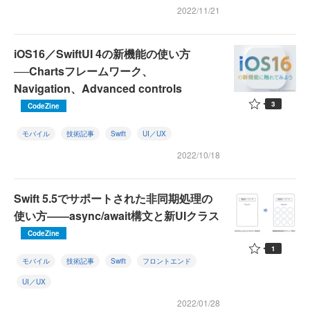
2022/11/21
iOS16／SwiftUI 4の新機能の使い方
──Chartsフレームワーク、
Navigation、Advanced controls
3
CodeZine
モバイル
技術記事
Swift
UI／UX
2022/10/18
Swift 5.5でサポートされた非同期処理の
使い方――async/await構文と新UIクラス
CodeZine
1
モバイル
技術記事
Swift
フロントエンド
UI／UX
2022/01/28