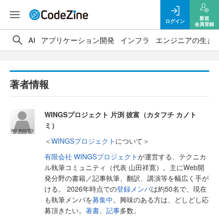
新規
ログイン
会員登録
AI
アプリケーション開発
インフラ
エンジニアの生き
著者情報
WINGSプロジェクト 片渕 彼富（カタフチ カノト
ミ）
＜
WINGSプロジェクト
について＞
有限会社 WINGSプロジェクト
が運営する、テクニカ
ル執筆コミュニティ（代表 山田祥寛）。主にWeb開
発分野の書籍／記事執筆、翻訳、講演等を幅広く手が
ける。 2026年時点での
登録メンバ
は約50名で、現在
も執筆メンバを
募集中
。興味のある方は、どしどし応
募頂きたい。
著書
、
記事
多数。