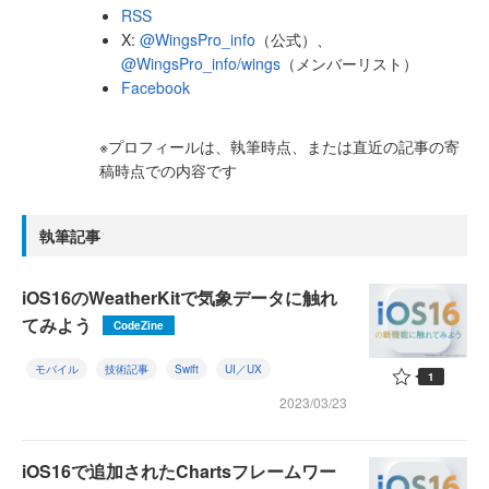
RSS
X:
@WingsPro_info
（公式）、
@WingsPro_info/wings
（メンバーリスト）
Facebook
※プロフィールは、執筆時点、または直近の記事の寄
稿時点での内容です
執筆記事
iOS16のWeatherKitで気象データに触れ
てみよう
CodeZine
モバイル
技術記事
Swift
UI／UX
1
2023/03/23
iOS16で追加されたChartsフレームワー