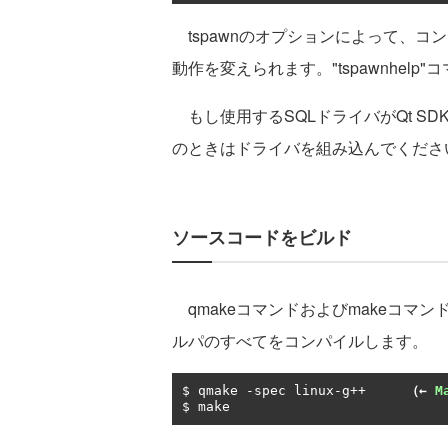
tspawnのオプションによって、コ
動作を変えられます。"tspawnhel
もし使用するSQLドライバがQt S
のときはドライバを組み込んでくださ
ソースコードをビルド
qmakeコマンドおよびmakeコマ
ルパのすべてをコンパイルします。
$ qmake 
-
spec linux
-
g
++
（←
M
$ make