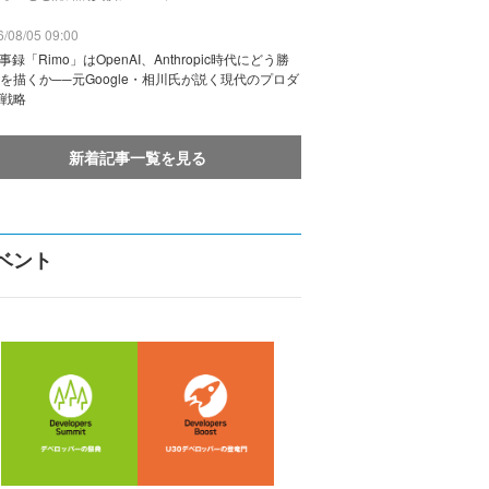
/08/05 09:00
議事録「Rimo」はOpenAI、Anthropic時代にどう勝
を描くか──元Google・相川氏が説く現代のプロダ
戦略
新着記事一覧を見る
ベント