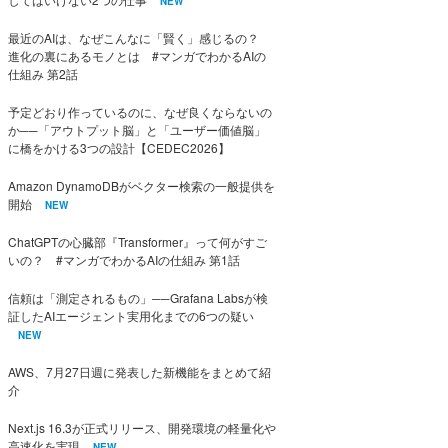
NEW
最近のAIは、なぜこんなに「賢く」感じるの？
進化の裏にあるモノとは #マンガでわかるAIの
仕組み 第2話
予定どおり作っているのに、なぜ良くならないの
か──「アウトプット脳」と「ユーザー価値脳」
に橋をかける3つの設計【CEDEC2026】
Amazon DynamoDBがベクター検索の一般提供を
開始
NEW
ChatGPTの心臓部『Transformer』って何がすご
いの？ #マンガでわかるAIの仕組み 第1話
信頼は「測定されるもの」──Grafana Labsが検
証したAIエージェント実用化までの6つの疑い
NEW
AWS、7月27日週に発表した新機能をまとめて紹
介
Next.js 16.3が正式リリース、開発環境の軽量化や
高速化を実現
NEW