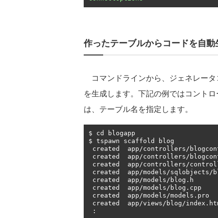
作ったテーブルからコードを自動
コマンドラインから、ジェネレータコマ
を生成します。下記の例ではコントロ
は、テーブル名を指定します。
$ cd blogapp

$ tspawn scaffold blog

 created  app
/
controllers
/
blogcon
 created  app
/
controllers
/
blogcon
 created  app
/
controllers
/
control
 created  app
/
models
/
sqlobjects
/
b
 created  app
/
models
/
blog
.
h

 created  app
/
models
/
blog
.
cpp

 created  app
/
models
/
models
.
pro

 created  app
/
views
/
blog
/
index
.
ht
: