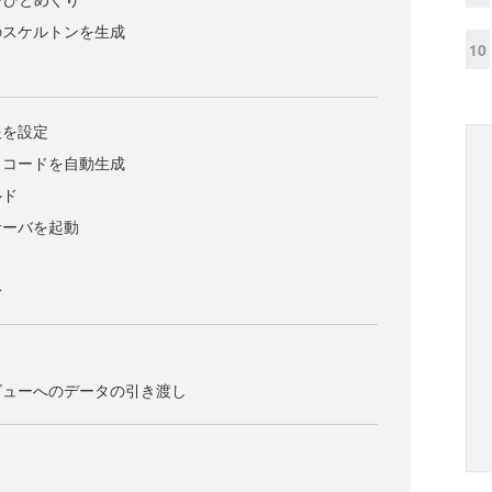
のスケルトンを生成
10
報を設定
らコードを自動生成
ルド
サーバを起動
ス
身
ビューへのデータの引き渡し