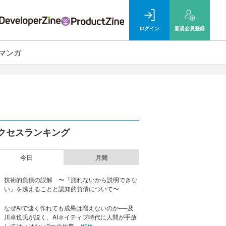
ログイン
新規
会員登録
マンガ
クセスランキング
今日
月間
技術的負債の誤解 〜「測れないから説明できな
い」を越えることと認知的負債について〜
なぜAIで速く作れても成果は増えないのか──及
川卓也氏が説く、AIネイティブ時代に人間が手放
してはいけない2つの仕事