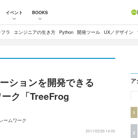
イベント
BOOKS
ンフラ
エンジニアの生き方
Python
開発ツール
UX／デザイン
リケーションを開発できる
ア
ク「TreeFrog
1
フレームワーク
2011/05/26 14:00
2