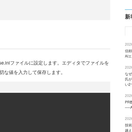
新
2026
信頼
AI
base.iniファイルに設定します。エディタでファイルを
2026
た適切な値を入力して保存します。
なぜ
氏が
い2
2026
PR
──
2026
技術
越え