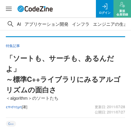
新規
ログイン
会員登録
AI
アプリケーション開発
インフラ
エンジニアの生き
特集記事
「ソートも、サーチも、あるんだ
よ」
～標準C++ライブラリにみるアルゴ
リズムの面白さ
＜algorithm＞のソートたち
επιστημη
[著]
更新日: 2011/07/28
公開日: 2011/07/27
C++