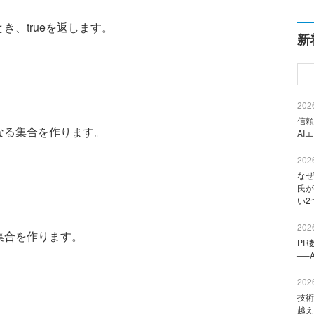
、trueを返します。
新
2026
信頼
なる集合を作ります。
AI
2026
なぜ
氏が
い2
2026
集合を作ります。
PR
──
2026
技術
越え