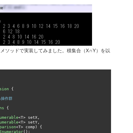
メソッドで実装してみました。積集合（X∩Y）を以
sion
{
る操作群
ns
{
umerable
<
T
>
 setX
,
umerable
<
T
>
 setY
,
parison
<
T
>
 comp
)
{
Enumerator
();