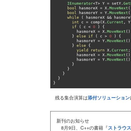
IEnumerator
<
T
>
 Y 
=
 setY
.
Get
bool
 hasmoreX 
=
 X
.
MoveNext
(
bool
 hasmoreY 
=
 Y
.
MoveNext
(
while
(
 hasmoreX 
&&
 hasmore
int
 c 
=
 comp
(
X
.
Current
,
 Y
if
(
 c 
<
0
)
{
          hasmoreX 
=
 X
.
MoveNext
()
}
else
if
(
 c 
>
0
)
{
          hasmoreY 
=
 Y
.
MoveNext
()
}
else
{
yield
return
 X
.
Current
;
          hasmoreX 
=
 X
.
MoveNext
()
          hasmoreY 
=
 Y
.
MoveNext
()
}
}
}
}
}
残る集合演算は
添付ソリューション
新刊のお知らせ
8月9日、C++の書籍『
ストラウ