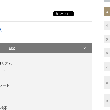
3
ポスト
4
B)
5
目次
6
ルゴリズム
7
ソート
8
的なソート
9
分検索