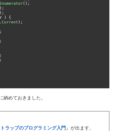
Enumerator
();
);
);
Y 
)
{
.
Current
);
;
;
;
;
に納めておきました。
ストラップのプログラミング入門
』が出ます。