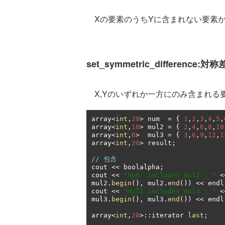
Xの要素のうちYに含まれない要素か
set_symmetric_difference:対称
X,Yのいずれか一方にのみ含まれる
array
<
int
,
20
>
 num  
=
{
1
,
2
,
3
,
4
,
5
,
array
<
int
,
10
>
 mul2 
=
{
2
,
4
,
6
,
8
,
10
array
<
int
,
6
>
  mul3 
=
{
3
,
6
,
9
,
12
,
1
array
<
int
,
20
>
 result
;
// 包含
cout 
<<
 boolalpha
;
cout 
<<
"num  includes mul2 : "
<
mul2
.
begin
(),
 mul2
.
end
())
<<
 endl
cout 
<<
"mul2 includes mul3 : "
<
mul3
.
begin
(),
 mul3
.
end
())
<<
 endl
array
<
int
,
20
>::
iterator 
last
;