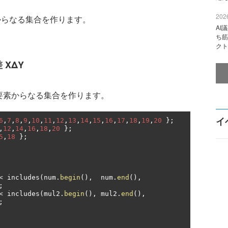
2026
らなる集合を作ります。
AI
ち筋
クト
差 XΔY
要素からなる集合を作ります。
イ
6
,
7
,
8
,
9
,
10
,
11
,
12
,
13
,
14
,
15
,
16
,
17
,
18
,
19
,
20
};
,
12
,
14
,
16
,
18
,
20
};
5
,
18
};
<
 includes
(
num
.
begin
(),
  num
.
end
(),
;
<
 includes
(
mul2
.
begin
(),
 mul2
.
end
(),
;