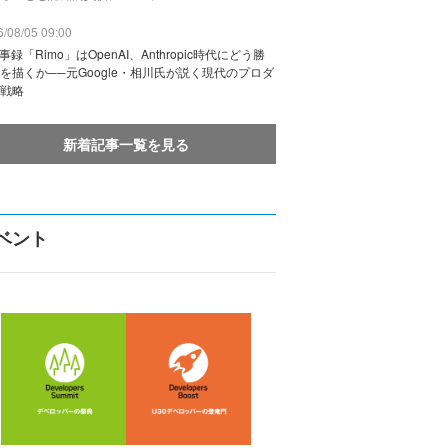
/08/05 09:00
議事録「Rimo」はOpenAI、Anthropic時代にどう勝
を描くか──元Google・相川氏が説く現代のプロダ
戦略
新着記事一覧を見る
ベント