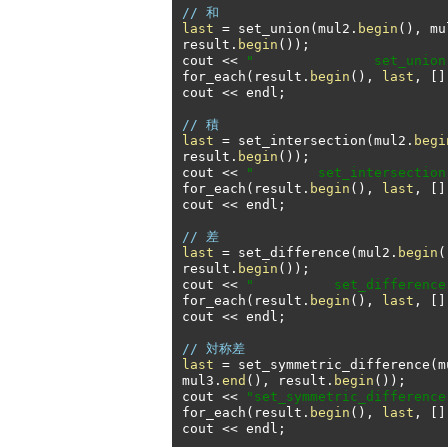
// 和
last
=
 set_union
(
mul2
.
begin
(),
 mu
result
.
begin
());
cout 
<<
"               set_union
for_each
(
result
.
begin
(),
last
,
[]
cout 
<<
 endl
;
// 積
last
=
 set_intersection
(
mul2
.
begi
result
.
begin
());
cout 
<<
"        set_intersection
for_each
(
result
.
begin
(),
last
,
[]
cout 
<<
 endl
;
// 差
last
=
 set_difference
(
mul2
.
begin
(
result
.
begin
());
cout 
<<
"          set_difference
for_each
(
result
.
begin
(),
last
,
[]
cout 
<<
 endl
;
// 対称差
last
=
 set_symmetric_difference
(
m
mul3
.
end
(),
 result
.
begin
());
cout 
<<
"set_symmetric_difference
for_each
(
result
.
begin
(),
last
,
[]
cout 
<<
 endl
;