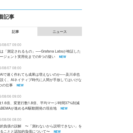
着記事
記事
ニュース
/08/07 09:00
は「測定されるもの」──Grafana Labsが検証した
エージェント実用化までの6つの疑い
NEW
/08/07 08:00
AIで速く作れても成果は増えないのか──及川卓也
説く、AIネイティブ時代に人間が手放してはいけな
つの仕事
NEW
/08/06 09:00
数1.6倍、変更行数1.8倍、平均マージ時間37%削減
ABEMAが進めるAI駆動開発の現在地
NEW
/08/06 08:00
的負債の誤解 〜「測れないから説明できない」を
ることと認知的負債について〜
NEW