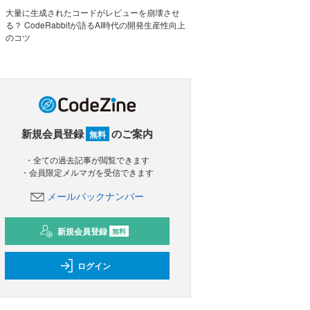
大量に生成されたコードがレビューを崩壊させ
る？ CodeRabbitが語るAI時代の開発生産性向上
のコツ
新規会員登録
のご案内
無料
・全ての過去記事が閲覧できます
・会員限定メルマガを受信できます
メールバックナンバー
新規会員登録
無料
ログイン