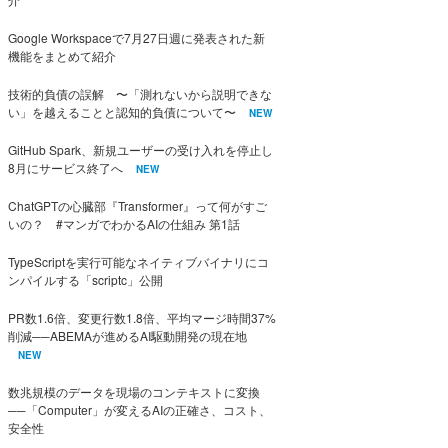
Google Workspaceで7月27日週に発表された新
機能をまとめて紹介
技術的負債の誤解 〜「測れないから説明できな
い」を越えることと認知的負債について〜
NEW
GitHub Spark、新規ユーザーの受け入れを停止し
8月にサービス終了へ
NEW
ChatGPTの心臓部『Transformer』って何がすご
いの？ #マンガでわかるAIの仕組み 第1話
TypeScriptを実行可能なネイティブバイナリにコ
ンパイルする「scriptc」公開
PR数1.6倍、変更行数1.8倍、平均マージ時間37%
削減──ABEMAが進めるAI駆動開発の現在地
NEW
数兆規模のデータを現場のコンテキストに変換
──「Computer」が変えるAIの正確さ、コスト、
安全性