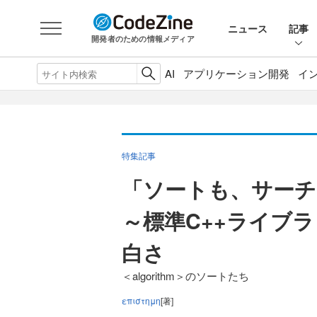
ニュース
記事
開発者のための情報メディア
AI
アプリケーション開発
イ
特集記事
「ソートも、サーチ
～標準C++ライブ
白さ
＜algorithm＞のソートたち
επιστημη
[著]