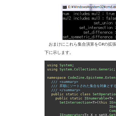
おまけにこれら集合演算をC#の拡張
下に示します。
using
System
;
using
System
.
Collections
.
Generic
;
namespace
CodeZine
.
Episteme
.
Exten
/// <summary>
/// 昇順にソートされた集合を対象とす
/// </summary>
public
static
class
SetOperatio
public
static
IEnumerable
<
T
>
SetIntersection
<
T
>(
this
IEn
IEn
Com
IEnumerator
<
T
>
 X 
=
 setX
.
Get