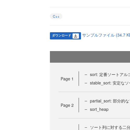
C++
サンプルファイル (34.7 K
ダウンロード
sort: 定番ソートア
Page
1
stable_sort: 安定な
partial_sort: 部分
Page
2
sort_heap
ソート列に対する二