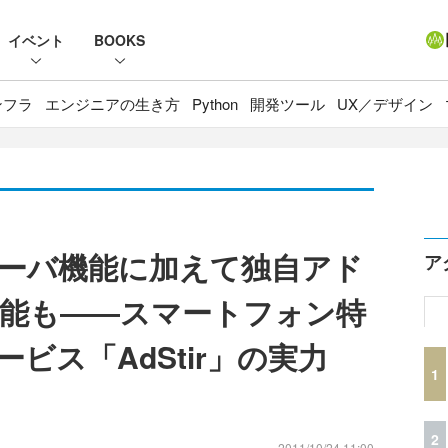
イベント
BOOKS
ンフラ
エンジニアの生き方
Python
開発ツール
UX／デザイン
ーバ機能に加えて独自アド
ア
能も――スマートフォン特
ービス「AdStir」の実力
1
2
2011/10/24 11:00