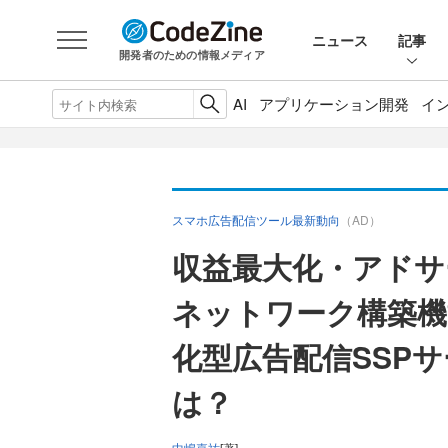
ニュース
記事
開発者のための情報メディア
AI
アプリケーション開発
イ
スマホ広告配信ツール最新動向
（AD）
収益最大化・アドサ
ネットワーク構築機
化型広告配信SSPサ
は？
中嶋嘉祐
[著]