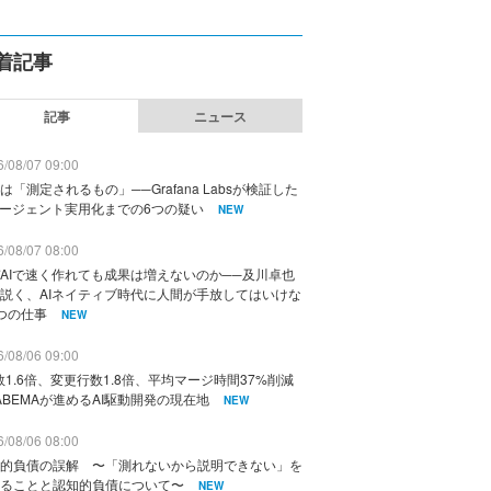
着記事
記事
ニュース
/08/07 09:00
は「測定されるもの」──Grafana Labsが検証した
エージェント実用化までの6つの疑い
NEW
/08/07 08:00
AIで速く作れても成果は増えないのか──及川卓也
説く、AIネイティブ時代に人間が手放してはいけな
つの仕事
NEW
/08/06 09:00
数1.6倍、変更行数1.8倍、平均マージ時間37%削減
ABEMAが進めるAI駆動開発の現在地
NEW
/08/06 08:00
的負債の誤解 〜「測れないから説明できない」を
ることと認知的負債について〜
NEW