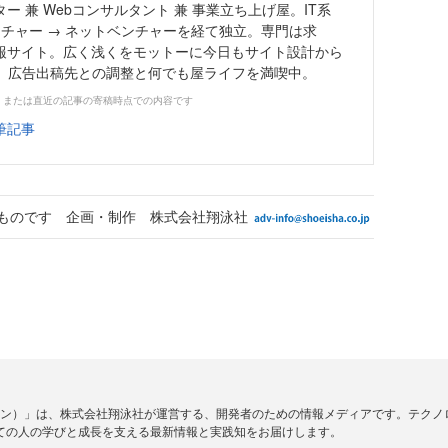
ー 兼 Webコンサルタント 兼 事業立ち上げ屋。IT系
ンチャー → ネットベンチャーを経て独立。専門は求
報サイト。広く浅くをモットーに今日もサイト設計から
策、広告出稿先との調整と何でも屋ライフを満喫中。
、または直近の記事の寄稿時点での内容です
筆記事
ものです 企画・制作 株式会社翔泳社
ードジン）」は、株式会社翔泳社が運営する、開発者のための情報メディアです。テク
ての人の学びと成長を支える最新情報と実践知をお届けします。