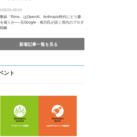
/08/05 09:00
議事録「Rimo」はOpenAI、Anthropic時代にどう勝
を描くか──元Google・相川氏が説く現代のプロダ
戦略
新着記事一覧を見る
ベント