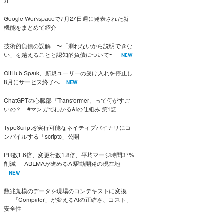
Google Workspaceで7月27日週に発表された新
機能をまとめて紹介
技術的負債の誤解 〜「測れないから説明できな
い」を越えることと認知的負債について〜
NEW
GitHub Spark、新規ユーザーの受け入れを停止し
8月にサービス終了へ
NEW
ChatGPTの心臓部『Transformer』って何がすご
いの？ #マンガでわかるAIの仕組み 第1話
TypeScriptを実行可能なネイティブバイナリにコ
ンパイルする「scriptc」公開
PR数1.6倍、変更行数1.8倍、平均マージ時間37%
削減──ABEMAが進めるAI駆動開発の現在地
NEW
数兆規模のデータを現場のコンテキストに変換
──「Computer」が変えるAIの正確さ、コスト、
安全性