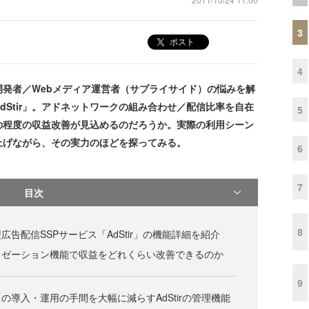
3
ポスト
4
発者／Webメディア運営者（サプライサイド）の悩みを解
Stir」。アドネットワークの組み合わせ／配信比率を自在
5
どの程度の収益改善が見込めるのだろうか。実際の利用シーン
上げながら、その実力のほどを探ってみる。
6
7
目次
8
告配信SSPサービス「AdStir」の機能詳細を紹介
イゼーション機能で収益をどれくらい改善できるのか
9
の導入・運用の手間を大幅に減らすAdStirの管理機能