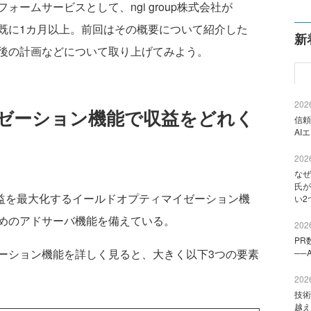
ームサービスとして、ngi group株式会社が
既に1カ月以上。前回はその概要について紹介した
新
後の計画などについて取り上げてみよう。
2026
ゼーション機能で収益をどれく
信頼
AI
2026
なぜ
氏が
収益を最大化するイールドオプティマイゼーション機
い2
めのアドサーバ機能を備えている。
2026
PR
ション機能を詳しく見ると、大きく以下3つの要素
──
2026
技術
越え