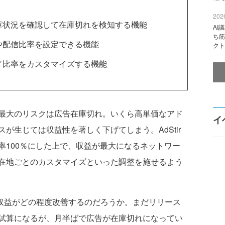
2026
庫状況を確認して在庫切れを検知する機能
AI
ち筋
や配信比率を設定できる機能
クト
／比率をカスタマイズする機能
最大のリスクは広告在庫切れ。いくら高単価なアド
イ
が生じては収益性を著しく下げてしまう。AdStir
率100％にした上で、収益が最大になるネットワー
在地ごとのカスタマイズといった調整を施せるよう
て収益がどの程度改善するのだろうか。まだリリース
試算になるが、月半ばで広告が在庫切れになってい