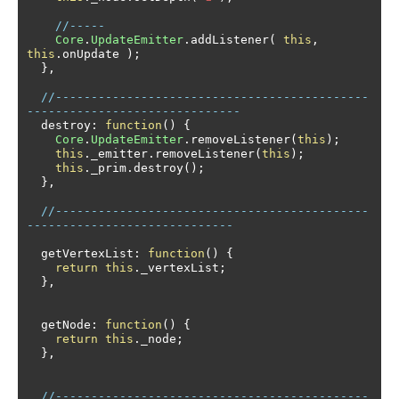
//-----
Core
.
UpdateEmitter
.
addListener
(
this
,
this
.
onUpdate 
);
},
//--------------------------------------------
------------------------------
  destroy
:
function
()
{
Core
.
UpdateEmitter
.
removeListener
(
this
);
this
.
_emitter
.
removeListener
(
this
);
this
.
_prim
.
destroy
();
},
//--------------------------------------------
-----------------------------
  getVertexList
:
function
()
{
return
this
.
_vertexList
;
},
  getNode
:
function
()
{
return
this
.
_node
;
},
//--------------------------------------------