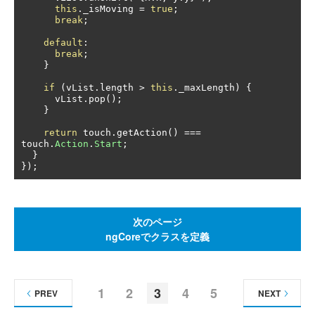
this
.
_isMoving 
=
true
;
break
;
default
:
break
;
}
if
(
vList
.
length 
>
this
.
_maxLength
)
{
      vList
.
pop
();
}
return
 touch
.
getAction
()
===
touch
.
Action
.
Start
;
}
});
次のページ
ngCoreでクラスを定義
1
2
3
4
5
PREV
NEXT