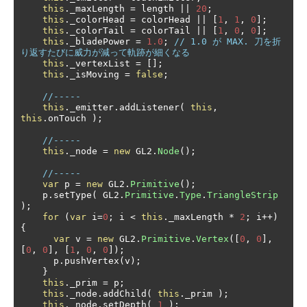
this
.
_maxLength 
=
 length 
||
20
;
this
.
_colorHead 
=
 colorHead 
||
[
1
,
1
,
0
];
this
.
_colorTail 
=
 colorTail 
||
[
1
,
0
,
0
];
this
.
_bladePower 
=
1.0
;
// 1.0 が MAX. 刀を折
り返すたびに威力が減って軌跡が細くなる
this
.
_vertexList 
=
[];
this
.
_isMoving 
=
false
;
//-----
this
.
_emitter
.
addListener
(
this
,
this
.
onTouch 
);
//-----
this
.
_node 
=
new
 GL2
.
Node
();
//-----
var
 p 
=
new
 GL2
.
Primitive
();
    p
.
setType
(
 GL2
.
Primitive
.
Type
.
TriangleStrip
);
for
(
var
 i
=
0
;
 i 
<
this
.
_maxLength 
*
2
;
 i
++)
{
var
 v 
=
new
 GL2
.
Primitive
.
Vertex
([
0
,
0
],
[
0
,
0
],
[
1
,
0
,
0
]);
      p
.
pushVertex
(
v
);
}
this
.
_prim 
=
 p
;
this
.
_node
.
addChild
(
this
.
_prim 
);
this
.
_node
.
setDepth
(
1
);