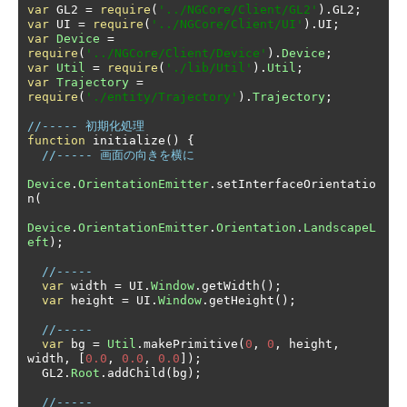
var
 GL2 
=
require
(
'../NGCore/Client/GL2'
).
GL2
;
var
 UI 
=
require
(
'../NGCore/Client/UI'
).
UI
;
var
Device
=
require
(
'../NGCore/Client/Device'
).
Device
;
var
Util
=
require
(
'./lib/Util'
).
Util
;
var
Trajectory
=
require
(
'./entity/Trajectory'
).
Trajectory
;
//----- 初期化処理
function
 initialize
()
{
//----- 画面の向きを横に
Device
.
OrientationEmitter
.
setInterfaceOrientatio
n
(
Device
.
OrientationEmitter
.
Orientation
.
LandscapeL
eft
);
//-----
var
 width 
=
 UI
.
Window
.
getWidth
();
var
 height 
=
 UI
.
Window
.
getHeight
();
//-----
var
 bg 
=
Util
.
makePrimitive
(
0
,
0
,
 height
,
width
,
[
0.0
,
0.0
,
0.0
]);
  GL2
.
Root
.
addChild
(
bg
);
//-----