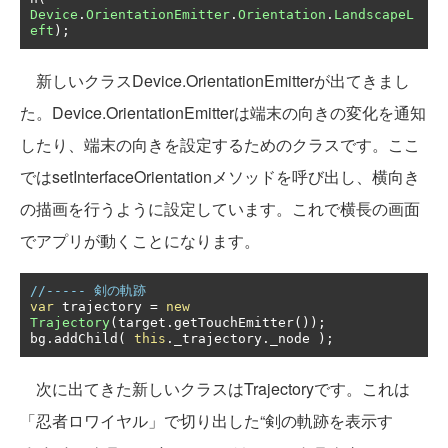
Device
.
OrientationEmitter
.
Orientation
.
LandscapeL
eft
);
新しいクラスDevice.OrientationEmitterが出てきまし
た。Device.OrientationEmitterは端末の向きの変化を通知
したり、端末の向きを設定するためのクラスです。ここ
ではsetInterfaceOrientationメソッドを呼び出し、横向き
の描画を行うように設定しています。これで横長の画面
でアプリが動くことになります。
//----- 剣の軌跡
var
 trajectory 
=
new
Trajectory
(
target
.
getTouchEmitter
());
bg
.
addChild
(
this
.
_trajectory
.
_node 
);
次に出てきた新しいクラスはTrajectoryです。これは
「忍者ロワイヤル」で切り出した“剣の軌跡を表示す