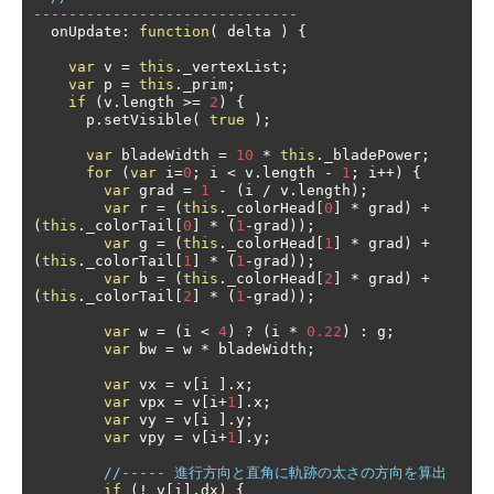
------------------------------
  onUpdate
:
function
(
 delta 
)
{
var
 v 
=
this
.
_vertexList
;
var
 p 
=
this
.
_prim
;
if
(
v
.
length 
>=
2
)
{
      p
.
setVisible
(
true
);
var
 bladeWidth 
=
10
*
this
.
_bladePower
;
for
(
var
 i
=
0
;
 i 
<
 v
.
length 
-
1
;
 i
++)
{
var
 grad 
=
1
-
(
i 
/
 v
.
length
);
var
 r 
=
(
this
.
_colorHead
[
0
]
*
 grad
)
+
(
this
.
_colorTail
[
0
]
*
(
1
-
grad
));
var
 g 
=
(
this
.
_colorHead
[
1
]
*
 grad
)
+
(
this
.
_colorTail
[
1
]
*
(
1
-
grad
));
var
 b 
=
(
this
.
_colorHead
[
2
]
*
 grad
)
+
(
this
.
_colorTail
[
2
]
*
(
1
-
grad
));
var
 w 
=
(
i 
<
4
)
?
(
i 
*
0.22
)
:
 g
;
var
 bw 
=
 w 
*
 bladeWidth
;
var
 vx 
=
 v
[
i 
].
x
;
var
 vpx 
=
 v
[
i
+
1
].
x
;
var
 vy 
=
 v
[
i 
].
y
;
var
 vpy 
=
 v
[
i
+
1
].
y
;
//----- 進行方向と直角に軌跡の太さの方向を算出
if
(!
 v
[
i
].
dx
)
{