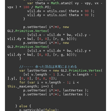
var
 theta 
=
Math
.
atan2
(
 vy 
-
 vpy
,
 vx 
-
vpx 
)
*
180
/
Math
.
PI
;
          v
[
i
].
dx 
=
 utils
.
cos
(
 theta 
+
90
);
          v
[
i
].
dy 
=
 utils
.
sin
(
 theta 
+
90
);
}
        p
.
setVertex
(
 i
*
2
+
0
,
new
GL2
.
Primitive
.
Vertex
(
[
v
[
i
].
x 
-
 v
[
i
].
dx 
*
 bw
,
 v
[
i
].
y 
-
v
[
i
].
dy 
*
 bw
],
[
0
,
0
],
[
r
,
 g
,
 b
]));
        p
.
setVertex
(
 i
*
2
+
1
,
new
GL2
.
Primitive
.
Vertex
(
[
v
[
i
].
x 
+
 v
[
i
].
dx 
*
 bw
,
 v
[
i
].
y 
+
v
[
i
].
dy 
*
 bw
],
[
0
,
0
],
[
r
,
 g
,
 b
]));
}
//----- 余った頂点は末尾にまとめる
var
 lastVertex 
=
new
 GL2
.
Primitive
.
Vertex
(
[
v
[
 v
.
length 
-
1
].
x
,
 v
[
 v
.
length 
-
1
].
y
],
[
0
,
0
],
[
0
,
0
,
0
]);
for
(
var
 i 
=
 v
.
length 
-
1
;
 i 
<
this
.
_maxLength
;
 i
++)
{
        p
.
setVertex
(
 i
*
2
+
0
,
 lastVertex 
);
        p
.
setVertex
(
 i
*
2
+
1
,
 lastVertex 
);
}
}
else
{
      p
.
setVisible
(
false
);