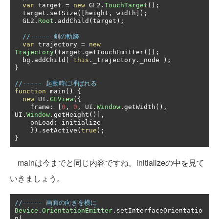
var
 target 
=
new
 GL2
.
TouchTarget
();
  target
.
setSize
([
height
,
 width
]);
  GL2
.
Root
.
addChild
(
target
);
//----- 剣の軌跡
var
 trajectory 
=
new
Trajectory
(
target
.
getTouchEmitter
());
  bg
.
addChild
(
this
.
_trajectory
.
_node 
);
}
//----- 起動時に呼ばれる
function
 main
()
{
new
 UI
.
GLView
({
    frame
:
[
0
,
0
,
 UI
.
Window
.
getWidth
(),
UI
.
Window
.
getHeight
()],
    onLoad
:
 initialize

}).
setActive
(
true
);
}
mainは今までと同じ内容ですね。initializeの中を見て
いきましょう。
//----- 画面の向きを横に
Device
.
OrientationEmitter
.
setInterfaceOrientatio
n
(