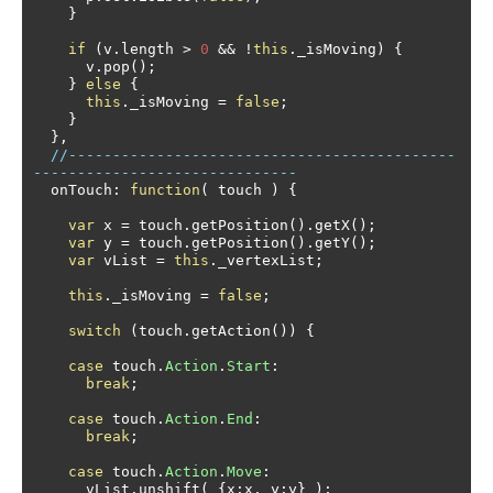
}
if
(
v
.
length 
>
0
&&
!
this
.
_isMoving
)
{
      v
.
pop
();
}
else
{
this
.
_isMoving 
=
false
;
}
},
//--------------------------------------------
------------------------------
  onTouch
:
function
(
 touch 
)
{
var
 x 
=
 touch
.
getPosition
().
getX
();
var
 y 
=
 touch
.
getPosition
().
getY
();
var
 vList 
=
this
.
_vertexList
;
this
.
_isMoving 
=
false
;
switch
(
touch
.
getAction
())
{
case
 touch
.
Action
.
Start
:
break
;
case
 touch
.
Action
.
End
:
break
;
case
 touch
.
Action
.
Move
:
      vList
.
unshift
(
{
x
:
x
,
 y
:
y
}
);