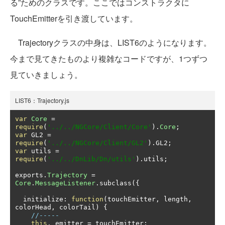
る”ためのクラスです。ここではコンストラクタに
TouchEmitterを引き渡しています。
Trajectoryクラスの中身は、LIST6のようになります。
今まで見てきたものより複雑なコードですが、1つずつ
見ていきましょう。
LIST6：Trajectory.js
var
Core
=
require
(
'../../NGCore/Client/Core'
).
Core
;
var
 GL2 
=
require
(
'../../NGCore/Client/GL2'
).
GL2
;
var
 utils 
=
require
(
'../../DnLib/Dn/utils'
).
utils
;
exports
.
Trajectory
=
Core
.
MessageListener
.
subclass
({
  initialize
:
function
(
touchEmitter
,
 length
,
colorHead
,
 colorTail
)
{
//-----
this
.
_emitter 
=
 touchEmitter
;