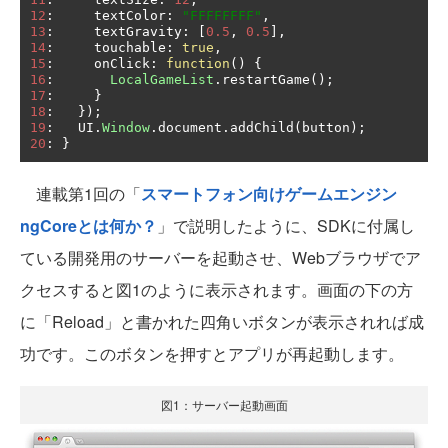
12
:
     textColor
:
"FFFFFFFF"
,
13
:
     textGravity
:
[
0.5
,
0.5
],
14
:
     touchable
:
true
,
15
:
     onClick
:
function
()
{
16
:
LocalGameList
.
restartGame
();
17
:
}
18
:
});
19
:
   UI
.
Window
.
document
.
addChild
(
button
);
20
:
}
連載第1回の「
スマートフォン向けゲームエンジン
ngCoreとは何か？
」で説明したように、SDKに付属し
ている開発用のサーバーを起動させ、Webブラウザでア
クセスすると図1のように表示されます。画面の下の方
に「Reload」と書かれた四角いボタンが表示されれば成
功です。このボタンを押すとアプリが再起動します。
図1：サーバー起動画面