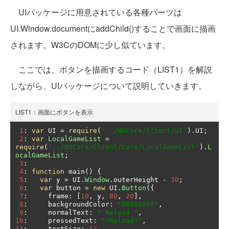
UIパッケージに用意されている各種パーツは
UI.Window.documentにaddChild()することで画面に描画
されます。W3CのDOMに少し似ています。
ここでは、ボタンを描画するコード（LIST1）を解説
しながら、UIパッケージについて説明していきます。
LIST1：画面にボタンを表示
1
:
var
 UI 
=
require
(
'../NGCore/Client/UI'
).
UI
;
2
:
var
LocalGameList
=
require
(
'../NGCore/Client/Core/LocalGameList'
).
L
ocalGameList
;
3
:
4
:
function
 main
()
{
5
:
var
 y 
=
 UI
.
Window
.
outerHeight 
-
30
;
6
:
var
 button 
=
new
 UI
.
Button
({
7
:
     frame
:
[
10
,
 y
,
80
,
20
],
8
:
     backgroundColor
:
"88000000"
,
9
:
     normalText
:
" Reload "
,
10
:
     pressedText
:
"*Reload*"
,
11
:
     textSize
:
12
,