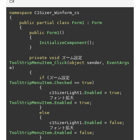
C#
namespace
{
public
partial
class
Form1
:
Form
{
public
Form1
()
{
InitializeComponent
();
}
private
void
ズーム設定
ToolStripMenuItem_Click
(
object
 sender
,
EventArgs
e
)
{
if
(ズーム設定
ToolStripMenuItem
.
Checked
==
true
)
{
                c1SizerLight1
.
Enabled
=
true
;
フォント拡大
ToolStripMenuItem
.
Enabled
=
true
;
}
else
{
                c1SizerLight1
.
Enabled
=
false
;
フォント拡大
ToolStripMenuItem
.
Enabled
=
false
;
}