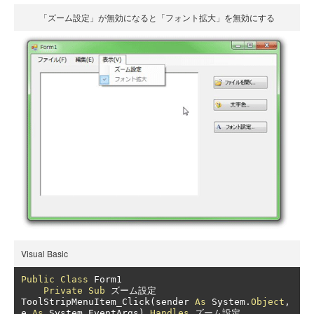
「ズーム設定」が無効になると「フォント拡大」を無効にする
Visual Basic
Public
Class
 Form1

Private
Sub
ズーム設定
ToolStripMenuItem_Click
(
sender 
As
 System
.
Object
,
e 
As
 System
.
EventArgs
)
Handles
ズーム設定