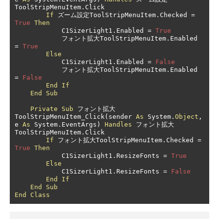
ToolStripMenuItem
.
Click

If
ズーム設定
ToolStripMenuItem
.
Checked 
=
True
Then
            C1SizerLight1
.
Enabled 
=
True
フォント拡大
ToolStripMenuItem
.
Enabled 
=
True
Else
            C1SizerLight1
.
Enabled 
=
False
フォント拡大
ToolStripMenuItem
.
Enabled 
=
False
End
If
End
Sub
Private
Sub
フォント拡大
ToolStripMenuItem_Click
(
sender 
As
 System
.
Object
,
e 
As
 System
.
EventArgs
)
Handles
フォント拡大
ToolStripMenuItem
.
Click

If
フォント拡大
ToolStripMenuItem
.
Checked 
=
True
Then
            C1SizerLight1
.
ResizeFonts 
=
True
Else
            C1SizerLight1
.
ResizeFonts 
=
False
End
If
End
Sub
End
Class