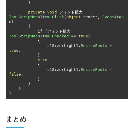
}
private
void
フォント拡大
ToolStripMenuItem_Click
(
object
 sender
,
EventArgs
e
)
{
if
(フォント拡大
ToolStripMenuItem
.
Checked
==
true
)
{
                c1SizerLight1
.
ResizeFonts
=
true
;
}
else
{
                c1SizerLight1
.
ResizeFonts
=
false
;
}
}
}
}
まとめ