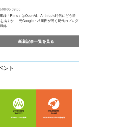
/08/05 09:00
議事録「Rimo」はOpenAI、Anthropic時代にどう勝
を描くか──元Google・相川氏が説く現代のプロダ
戦略
新着記事一覧を見る
ベント