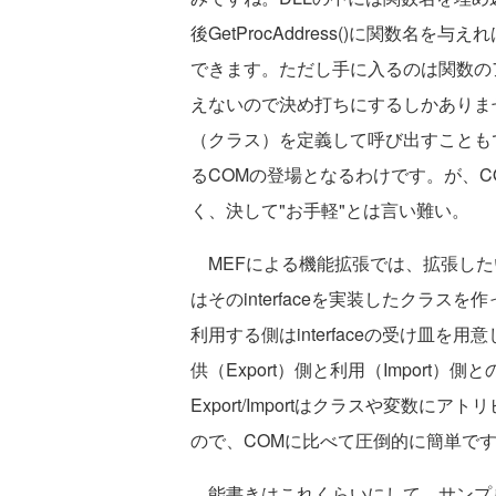
後GetProcAddress()に関数名
できます。ただし手に入るのは関数の
えないので決め打ちにするしかありま
（クラス）を定義して呼び出すことも
るCOMの登場となるわけです。が、
く、決して"お手軽"とは言い難い。
MEFによる機能拡張では、拡張したい機
はそのinterfaceを実装したクラスを
利用する側はinterfaceの受け皿を用
供（Export）側と利用（Import
Export/Importはクラスや変数にアトリビ
ので、COMに比べて圧倒的に簡単で
能書きはこれくらいにして、サンプ