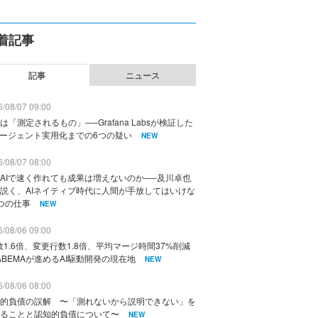
着記事
記事
ニュース
/08/07 09:00
は「測定されるもの」──Grafana Labsが検証した
エージェント実用化までの6つの疑い
NEW
/08/07 08:00
AIで速く作れても成果は増えないのか──及川卓也
説く、AIネイティブ時代に人間が手放してはいけな
つの仕事
NEW
/08/06 09:00
数1.6倍、変更行数1.8倍、平均マージ時間37%削減
ABEMAが進めるAI駆動開発の現在地
NEW
/08/06 08:00
的負債の誤解 〜「測れないから説明できない」を
ることと認知的負債について〜
NEW