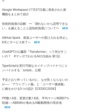
Google Workspaceで7月27日週に発表された新
機能をまとめて紹介
技術的負債の誤解 〜「測れないから説明できな
い」を越えることと認知的負債について〜
NEW
GitHub Spark、新規ユーザーの受け入れを停止し
8月にサービス終了へ
NEW
ChatGPTの心臓部『Transformer』って何がすご
いの？ #マンガでわかるAIの仕組み 第1話
TypeScriptを実行可能なネイティブバイナリにコ
ンパイルする「scriptc」公開
予定どおり作っているのに、なぜ良くならないの
か──「アウトプット脳」と「ユーザー価値脳」
に橋をかける3つの設計【CEDEC2026】
PR数1.6倍、変更行数1.8倍、平均マージ時間37%
削減──ABEMAが進めるAI駆動開発の現在地
NEW