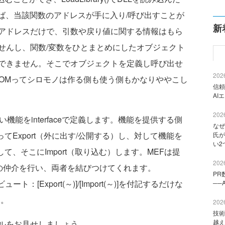
を与えれば、当該関数のアドレスが手に入り/呼び出すことが
新
アドレスだけで、引数や戻り値に関する情報はもら
せんし、関数/変数をひとまとめにしたオブジェクト
できません。そこでオブジェクトを定義し呼び出せ
2026
COMってシロモノは作る側も使う側もかなりややこし
信頼
AI
2026
能をinterfaceで定義します。機能を提供する側
なぜ
作ってExport（外に出す/公開する）し、対して機能を
氏が
い2
意して、そこにImport（取り込む）します。MEFは提
2026
）側との仲介を行い、両者を結びつけてくれます。
PR
ュート：[Export(～)]/[Import(～)]を付記するだけな
──
す。
2026
技術
越え
ルをお見せしましょう。