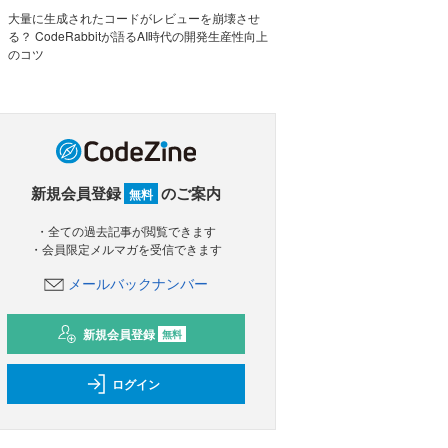
大量に生成されたコードがレビューを崩壊させ
る？ CodeRabbitが語るAI時代の開発生産性向上
のコツ
新規会員登録
のご案内
無料
・全ての過去記事が閲覧できます
・会員限定メルマガを受信できます
メールバックナンバー
新規会員登録
無料
ログイン