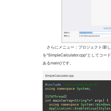
さらにメニュー：プロジェクト/新しい項
を"SimpleCalculator.cpp
あるmain()です。
SimpleCalculator.cpp
#include
"CalculatorForm.h"
using
namespace
System
;
[
STAThread
]
int
 main
(
array
<
String
^>^
 args
)
{
using
namespace
System
::
Windows
Application
::
EnableVisualStyles