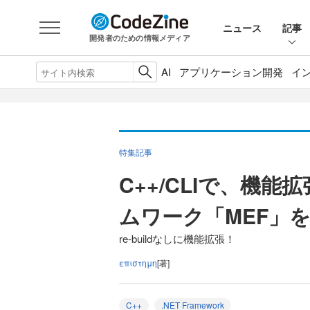
ニュース
記事
開発者のための情報メディア
AI
アプリケーション開発
イ
特集記事
C++/CLIで、機
ムワーク「MEF」
re-buildなしに機能拡張！
επιστημη
[著]
C++
.NET Framework