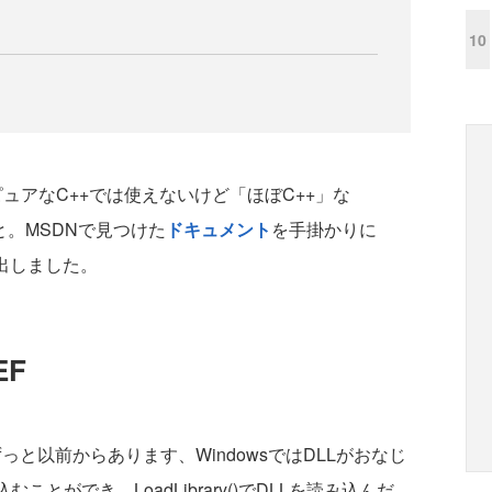
10
ュアなC++では使えないけど「ほぼC++」な
と。MSDNで見つけた
ドキュメント
を手掛かりに
み出しました。
EF
ずっと以前からあります、WindowsではDLLがおなじ
とができ、LoadLibrary()でDLLを読み込んだ