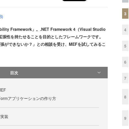
3
B)
y Framework」。.NET Framework 4（Visual Studio
4
に拡張性を持たせることを目的としたフレームワークです。
機能拡張ができないか？」との相談を受け、MEFを試してみるこ
5
6
目次
7
EF
8
 Formアプリケーションの作り方
の実装
9