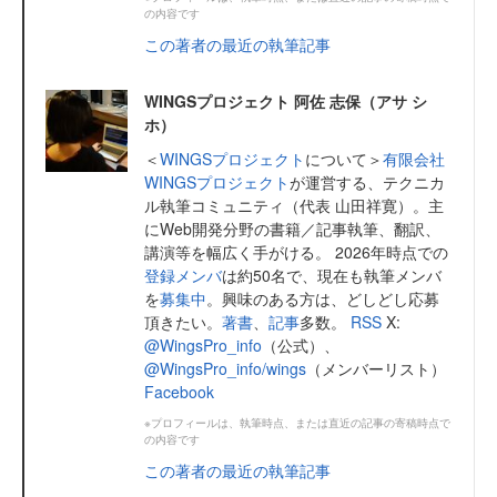
の内容です
この著者の最近の執筆記事
WINGSプロジェクト 阿佐 志保（アサ シ
ホ）
＜
WINGSプロジェクト
について＞
有限会社
WINGSプロジェクト
が運営する、テクニカ
ル執筆コミュニティ（代表 山田祥寛）。主
にWeb開発分野の書籍／記事執筆、翻訳、
講演等を幅広く手がける。 2026年時点での
登録メンバ
は約50名で、現在も執筆メンバ
を
募集中
。興味のある方は、どしどし応募
頂きたい。
著書
、
記事
多数。
RSS
X:
@WingsPro_info
（公式）、
@WingsPro_info/wings
（メンバーリスト）
Facebook
※プロフィールは、執筆時点、または直近の記事の寄稿時点で
の内容です
この著者の最近の執筆記事