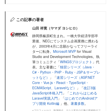
この記事の著者
山田 祥寛（ヤマダ ヨシヒロ）
静岡県榛原町生まれ。一橋大学経済学部卒
業後、NECにてシステム企画業務に携わる
が、2003年4月に念願かなってフリーライ
ターに転身。
Microsoft MVP
for Visual
Studio and Development Technologies。執
筆コミュニティ「
WINGSプロジェクト
」代
表。主な著書に「
独習シリーズ（Java・
C#・Python・PHP・Ruby・JSP＆サーブレ
ットなど）
」「
速習シリーズ（ASP.NET
Core・Vue.js・React・TypeScript・
ECMAScript、Laravelなど）
」「
改訂3版
JavaScript本格入門
」「
これからはじめる
Laravel実践入門
」「
はじめてのAndroidア
プリ開発 Kotlin編
」他、
著書多数
。
※プロフィールは、執筆時点、または直近の記事の寄稿時点で