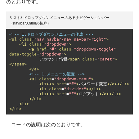
のとおりです。
リスト3 ドロップダウンメニューのあるナビゲーションバー
（navibar3.htmlの抜粋）
<!-- 1.ドロップダウンメニューの作成 -->
<ul
class
=
"nav navbar-nav navbar-right"
>
<li
class
=
"dropdown"
>
<a
href
=
"#"
class
=
"dropdown-toggle"
data-toggle
=
"dropdown"
>
            アカウント情報
<span
class
=
"caret"
>
</span>
</a>
<!-- 1.メニューの配置 -->
<ul
class
=
"dropdown-menu"
>
<li><a
href
=
"#"
>
パスワード変更
</a></li>
<li
class
=
"divider"
></li>
<li><a
href
=
"#"
>
ログアウト
</a></li>
</ul>
<li>
</ul>
コードの説明は次のとおりです。