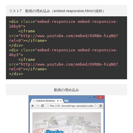
リスト7 動画の埋め込み（embed-responsive.htmlの抜粋）
<div
class
=
"embed-responsive embed-responsive-
16by9"
>
<iframe
src
=
"http://www.youtube.com/embed/OXRBm-hiqNQ?
rel=0"
></iframe>
</div>
<div
class
=
"embed-responsive embed-responsive-
4by3"
>
<iframe
src
=
"http://www.youtube.com/embed/OXRBm-hiqNQ?
rel=0"
></iframe>
</div>
動画の埋め込み