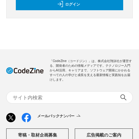
ログイン
「CodeZine（コードジン）」は、株式会社翔泳社が運営す
る、開発者のための情報メディアです。テクノロジー入門
からAI活用、キャリアまで、ソフトウェア開発にかかわる
すべての人の学びと成長を支える最新情報と実践知をお届
けします。
メールバックナンバー
寄稿・取材企画募集
広告掲載のご案内