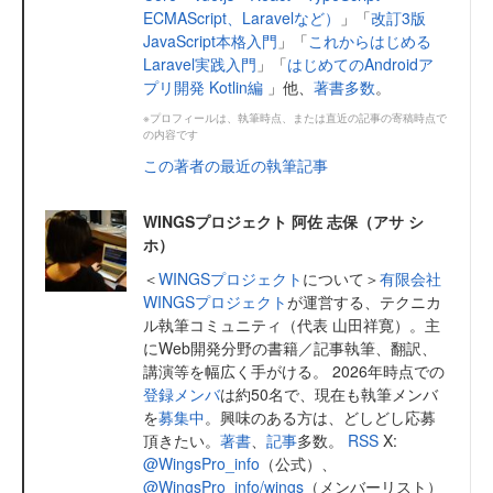
ECMAScript、Laravelなど）
」「
改訂3版
JavaScript本格入門
」「
これからはじめる
Laravel実践入門
」「
はじめてのAndroidア
プリ開発 Kotlin編
」他、
著書多数
。
※プロフィールは、執筆時点、または直近の記事の寄稿時点で
の内容です
この著者の最近の執筆記事
WINGSプロジェクト 阿佐 志保（アサ シ
ホ）
＜
WINGSプロジェクト
について＞
有限会社
WINGSプロジェクト
が運営する、テクニカ
ル執筆コミュニティ（代表 山田祥寛）。主
にWeb開発分野の書籍／記事執筆、翻訳、
講演等を幅広く手がける。 2026年時点での
登録メンバ
は約50名で、現在も執筆メンバ
を
募集中
。興味のある方は、どしどし応募
頂きたい。
著書
、
記事
多数。
RSS
X:
@WingsPro_info
（公式）、
@WingsPro_info/wings
（メンバーリスト）