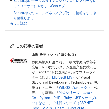
Bootstrapのモーダルダイアログやプログレスバーを使
ってユーザーにやさしいWebアプ...
Bootstrapでリスト／パネル／タブ使って情報をすっき
り整理しよう
もっと読む
この記事の著者
山田 祥寛（ヤマダ ヨシヒロ）
静岡県榛原町生まれ。一橋大学経済学部卒
業後、NECにてシステム企画業務に携わる
が、2003年4月に念願かなってフリーライ
ターに転身。
Microsoft MVP
for Visual
Studio and Development Technologies。執
筆コミュニティ「
WINGSプロジェクト
」代
表。主な著書に「
独習シリーズ（Java・
C#・Python・PHP・Ruby・JSP＆サーブレ
ットなど）
」「
速習シリーズ（ASP.NET
Core・Vue.js・React・TypeScript・