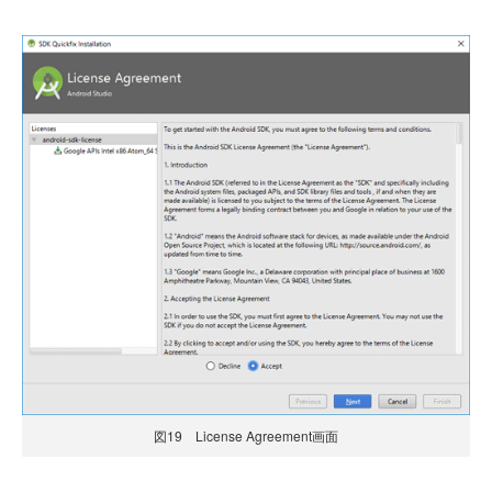
図19 License Agreement画面