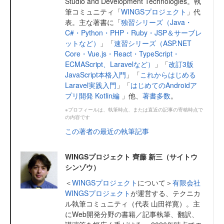
Studio and Development Technologies。執
筆コミュニティ「
WINGSプロジェクト
」代
表。主な著書に「
独習シリーズ（Java・
C#・Python・PHP・Ruby・JSP＆サーブレ
ットなど）
」「
速習シリーズ（ASP.NET
Core・Vue.js・React・TypeScript・
ECMAScript、Laravelなど）
」「
改訂3版
JavaScript本格入門
」「
これからはじめる
Laravel実践入門
」「
はじめてのAndroidア
プリ開発 Kotlin編
」他、
著書多数
。
※プロフィールは、執筆時点、または直近の記事の寄稿時点で
の内容です
この著者の最近の執筆記事
WINGSプロジェクト 齊藤 新三（サイトウ
シンゾウ）
＜
WINGSプロジェクト
について＞
有限会社
WINGSプロジェクト
が運営する、テクニカ
ル執筆コミュニティ（代表 山田祥寛）。主
にWeb開発分野の書籍／記事執筆、翻訳、