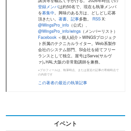
講演等を幅広く手がける。 2026年時点での
登録メンバ
は約50名で、現在も執筆メンバ
を
募集中
。興味のある方は、どしどし応募
頂きたい。
著書
、
記事
多数。
RSS
X:
@WingsPro_info
（公式）、
@WingsPro_info/wings
（メンバーリスト）
Facebook
＜個人紹介＞WINGSプロジェク
ト所属のテクニカルライター。Web系製作
会社のシステム部門、SI会社を経てフリー
ランスとして独立。屋号はSarva(サルヴ
ァ)｡HAL大阪の非常勤講師を兼務。
※プロフィールは、執筆時点、または直近の記事の寄稿時点で
の内容です
この著者の最近の執筆記事
イベント