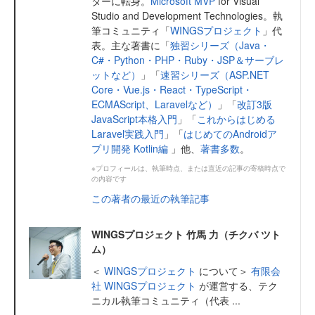
ターに転身。
Microsoft MVP
for Visual
Studio and Development Technologies。執
筆コミュニティ「
WINGSプロジェクト
」代
表。主な著書に「
独習シリーズ（Java・
C#・Python・PHP・Ruby・JSP＆サーブレ
ットなど）
」「
速習シリーズ（ASP.NET
Core・Vue.js・React・TypeScript・
ECMAScript、Laravelなど）
」「
改訂3版
JavaScript本格入門
」「
これからはじめる
Laravel実践入門
」「
はじめてのAndroidア
プリ開発 Kotlin編
」他、
著書多数
。
※プロフィールは、執筆時点、または直近の記事の寄稿時点で
の内容です
この著者の最近の執筆記事
WINGSプロジェクト 竹馬 力（チクバ ツト
ム）
＜
WINGSプロジェクト
について＞
有限会
社 WINGSプロジェクト
が運営する、テク
ニカル執筆コミュニティ（代表 ...