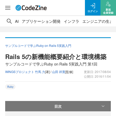
新規
ログイン
会員登録
AI
アプリケーション開発
インフラ
エンジニアの生き
サンプルコードで学ぶRuby on Rails 5実践入門
Rails 5の新機能概要紹介と環境構築
サンプルコードで学ぶRuby on Rails 5実践入門 第1回
WINGSプロジェクト 竹馬 力
[著] /
山田 祥寛
[監修]
更新日: 2017/08/04
公開日: 2016/11/04
Ruby
目次