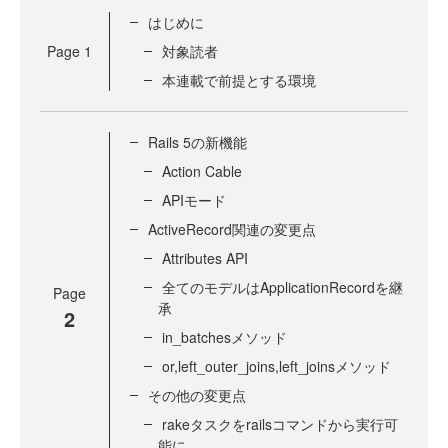
はじめに
Page
1
対象読者
本連載で前提とする環境
Rails 5の新機能
Action Cable
APIモード
ActiveRecord関連の変更点
Attributes API
全てのモデルはApplicationRecordを継
Page
承
2
in_batchesメソッド
or,left_outer_joins,left_joinsメソッド
その他の変更点
rakeタスクをrailsコマンドから実行可
能に