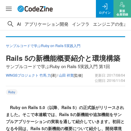
新規
ログイン
会員登録
AI
アプリケーション開発
インフラ
エンジニアの生き
サンプルコードで学ぶRuby on Rails 5実践入門
Rails 5の新機能概要紹介と環境構築
サンプルコードで学ぶRuby on Rails 5実践入門 第1回
WINGSプロジェクト 竹馬 力
[著] /
山田 祥寛
[監修]
更新日: 2017/08/04
公開日: 2016/11/04
Ruby
Ruby on Rails 5.0（以降、Rails 5）の正式版がリリースされ
ました。そこで本連載では、Rails 5の新機能や追加機能をサン
プルアプリケーションの実装を通して紹介していきます。初回と
なる今回は、Rails 5の新機能の概要について紹介し、開発環境