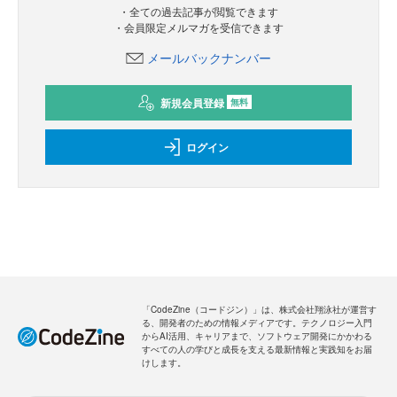
・全ての過去記事が閲覧できます
・会員限定メルマガを受信できます
メールバックナンバー
新規会員登録
無料
ログイン
「CodeZine（コードジン）」は、株式会社翔泳社が運営す
る、開発者のための情報メディアです。テクノロジー入門
からAI活用、キャリアまで、ソフトウェア開発にかかわる
すべての人の学びと成長を支える最新情報と実践知をお届
けします。