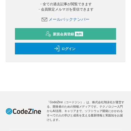
・全ての過去記事が閲覧できます
・会員限定メルマガを受信できます
メールバックナンバー
新規会員登録
無料
ログイン
「CodeZine（コードジン）」は、株式会社翔泳社が運営す
る、開発者のための情報メディアです。テクノロジー入門
からAI活用、キャリアまで、ソフトウェア開発にかかわる
すべての人の学びと成長を支える最新情報と実践知をお届
けします。