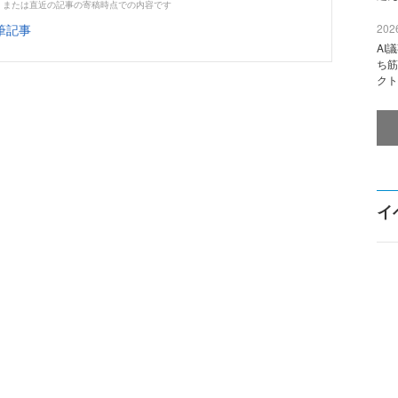
、または直近の記事の寄稿時点での内容です
筆記事
2026
AI
ち筋
クト
イ