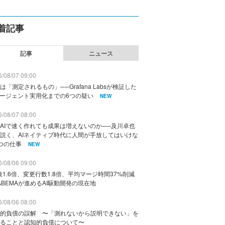
着記事
記事
ニュース
/08/07 09:00
は「測定されるもの」──Grafana Labsが検証した
エージェント実用化までの6つの疑い
NEW
/08/07 08:00
AIで速く作れても成果は増えないのか──及川卓也
説く、AIネイティブ時代に人間が手放してはいけな
つの仕事
NEW
/08/06 09:00
数1.6倍、変更行数1.8倍、平均マージ時間37%削減
ABEMAが進めるAI駆動開発の現在地
/08/06 08:00
的負債の誤解 〜「測れないから説明できない」を
ることと認知的負債について〜