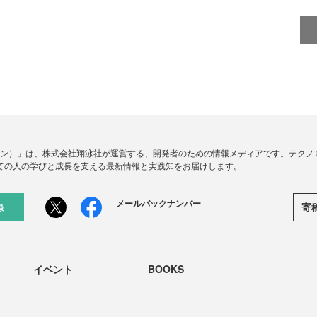
ードジン）」は、株式会社翔泳社が運営する、開発者のための情報メディアです。テク
ての人の学びと成長を支える最新情報と実践知をお届けします。
メールバックナンバー
寄
録
イベント
BOOKS