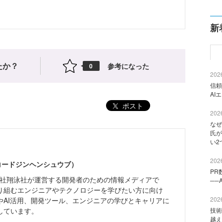
新
たか？
参考になった
0
2026
信頼
AI
ポスト
2026
なぜ
氏が
い2
2026
（コードジンヘンシュウブ）
PR
株式会社翔泳社が運営する開発者のための情報メディアで
──
り組むエンジニアやテクノロジーを学びたい方に向け
2026
やAI活用、開発ツール、エンジニアの学びとキャリアに
しています。
技術
越え