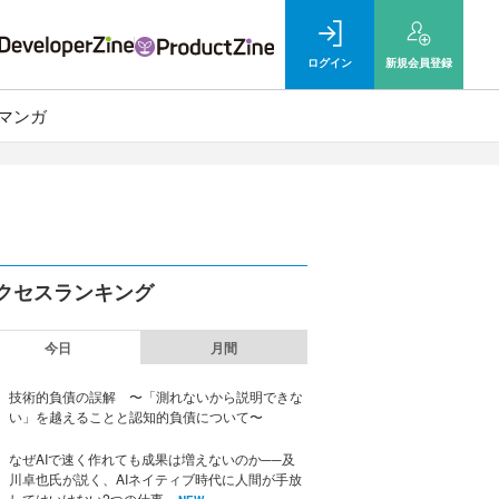
ログイン
新規
会員登録
マンガ
クセスランキング
今日
月間
技術的負債の誤解 〜「測れないから説明できな
い」を越えることと認知的負債について〜
なぜAIで速く作れても成果は増えないのか──及
川卓也氏が説く、AIネイティブ時代に人間が手放
してはいけない2つの仕事