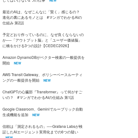
NEW
最近のAIは、なぜこんなに「賢く」感じるの？
進化の裏にあるモノとは #マンガでわかるAIの
仕組み 第2話
予定どおり作っているのに、なぜ良くならないの
か──「アウトプット脳」と「ユーザー価値脳」
に橋をかける3つの設計【CEDEC2026】
Amazon DynamoDBがベクター検索の一般提供を
開始
NEW
AWS Transit Gateway、ポリシーベースルーティ
ングの一般提供を開始
NEW
ChatGPTの心臓部『Transformer』って何がすご
いの？ #マンガでわかるAIの仕組み 第1話
Google Classroom、Geminiでルーブリック自動
生成機能を追加
NEW
信頼は「測定されるもの」──Grafana Labsが検
証したAIエージェント実用化までの6つの疑い
NEW