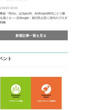
/08/05 09:00
議事録「Rimo」はOpenAI、Anthropic時代にどう勝
を描くか──元Google・相川氏が説く現代のプロダ
戦略
新着記事一覧を見る
ベント