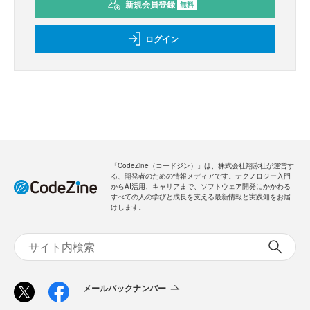
新規会員登録
無料
ログイン
「CodeZine（コードジン）」は、株式会社翔泳社が運営す
る、開発者のための情報メディアです。テクノロジー入門
からAI活用、キャリアまで、ソフトウェア開発にかかわる
すべての人の学びと成長を支える最新情報と実践知をお届
けします。
メールバックナンバー