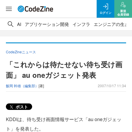
新規
ログイン
会員登録
AI
アプリケーション開発
インフラ
エンジニアの生き
CodeZineニュース
「これからは待たせない待ち受け画
面」 au oneガジェット発表
飯岡 幹雄（編集部）
[著]
2007/10/17 11:34
ポスト
KDDIは、待ち受け画面情報サービス「au oneガジェッ
ト」を発表した。