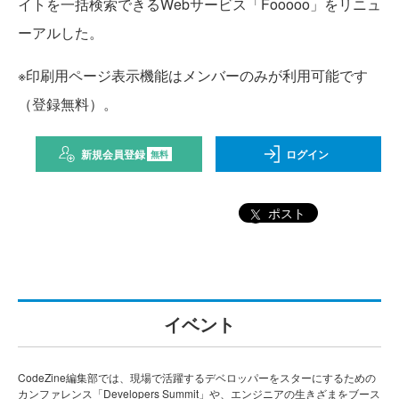
イトを一括検索できるWebサービス「Fooooo」をリニュ
ーアルした。
※印刷用ページ表示機能はメンバーのみが利用可能です
（登録無料）。
新規会員登録
ログイン
無料
ポスト
イベント
CodeZine編集部では、現場で活躍するデベロッパーをスターにするための
カンファレンス「Developers Summit」や、エンジニアの生きざまをブース