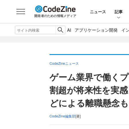
ニュース
記事
開発者のための情報メディア
AI
アプリケーション開発
イ
CodeZineニュース
ゲーム業界で働くプ
割超が将来性を実感
どによる離職懸念も
CodeZine編集部
[著]