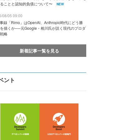
ることと認知的負債について〜
NEW
/08/05 09:00
議事録「Rimo」はOpenAI、Anthropic時代にどう勝
を描くか──元Google・相川氏が説く現代のプロダ
戦略
新着記事一覧を見る
ベント