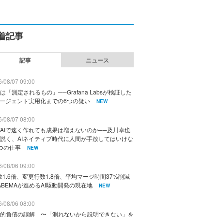
着記事
記事
ニュース
/08/07 09:00
は「測定されるもの」──Grafana Labsが検証した
エージェント実用化までの6つの疑い
NEW
/08/07 08:00
AIで速く作れても成果は増えないのか──及川卓也
説く、AIネイティブ時代に人間が手放してはいけな
つの仕事
NEW
/08/06 09:00
数1.6倍、変更行数1.8倍、平均マージ時間37%削減
ABEMAが進めるAI駆動開発の現在地
NEW
/08/06 08:00
的負債の誤解 〜「測れないから説明できない」を