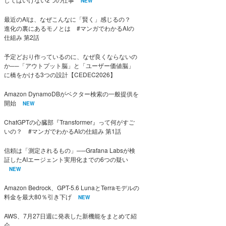
NEW
最近のAIは、なぜこんなに「賢く」感じるの？
進化の裏にあるモノとは #マンガでわかるAIの
仕組み 第2話
予定どおり作っているのに、なぜ良くならないの
か──「アウトプット脳」と「ユーザー価値脳」
に橋をかける3つの設計【CEDEC2026】
Amazon DynamoDBがベクター検索の一般提供を
開始
NEW
ChatGPTの心臓部『Transformer』って何がすご
いの？ #マンガでわかるAIの仕組み 第1話
信頼は「測定されるもの」──Grafana Labsが検
証したAIエージェント実用化までの6つの疑い
NEW
Amazon Bedrock、GPT-5.6 LunaとTerraモデルの
料金を最大80％引き下げ
NEW
AWS、7月27日週に発表した新機能をまとめて紹
介