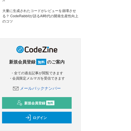
大量に生成されたコードがレビューを崩壊させ
る？ CodeRabbitが語るAI時代の開発生産性向上
のコツ
新規会員登録
のご案内
無料
・全ての過去記事が閲覧できます
・会員限定メルマガを受信できます
メールバックナンバー
新規会員登録
無料
ログイン