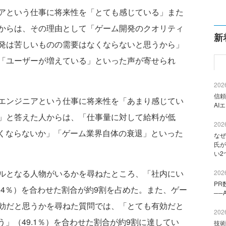
アという仕事に将来性を「とても感じている」また
からは、その理由として「ゲーム開発のクオリティ
新
発は苦しいものの需要はなくならないと思うから」
「ユーザーが増えている」といった声が寄せられ
2026
信頼
エンジニアという仕事に将来性を「あまり感じてい
AI
」と答えた人からは、「仕事量に対して給料が低
2026
なくならないか」「ゲーム業界自体の衰退」といった
なぜ
氏が
い2
ルとなる人物がいるかを尋ねたところ、「社内にい
2026
PR
3.4％）を合わせた割合が約9割を占めた。また、ゲー
──
効だと思うかを尋ねた質問では、「とても有効だと
2026
う」（49.1％）を合わせた割合が約9割に達してい
技術