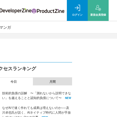
ログイン
新規
会員登録
マンガ
クセスランキング
今日
月間
技術的負債の誤解 〜「測れないから説明できな
い」を越えることと認知的負債について〜
NEW
なぜAIで速く作れても成果は増えないのか──及
川卓也氏が説く、AIネイティブ時代に人間が手放
してはいけない2つの仕事