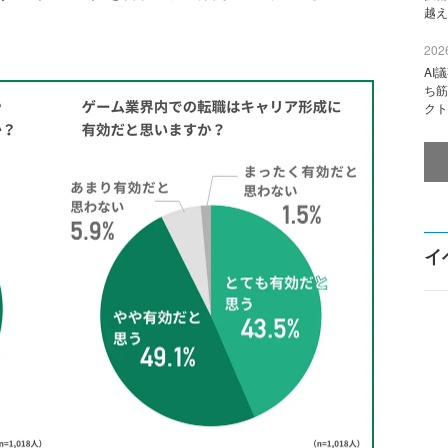
越え
2026
AI
ち筋
クト
イ