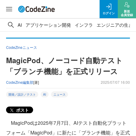
新規
ログイン
会員登録
AI
アプリケーション開発
インフラ
エンジニアの生き
CodeZineニュース
MagicPod、ノーコード自動テスト
「ブランチ機能」を正式リリース
CodeZine編集部
[著]
2025/07/07 16:00
開発／設計／テスト
AI
ニュース
ポスト
MagicPodは2025年7月7日、AIテスト自動化プラット
フォーム「MagicPod」に新たに「ブランチ機能」を正式