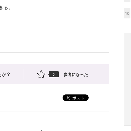
きる。
10
たか？
参考になった
0
ポスト