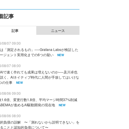
着記事
記事
ニュース
/08/07 09:00
は「測定されるもの」──Grafana Labsが検証した
エージェント実用化までの6つの疑い
NEW
/08/07 08:00
AIで速く作れても成果は増えないのか──及川卓也
説く、AIネイティブ時代に人間が手放してはいけな
つの仕事
NEW
/08/06 09:00
数1.6倍、変更行数1.8倍、平均マージ時間37%削減
ABEMAが進めるAI駆動開発の現在地
NEW
/08/06 08:00
的負債の誤解 〜「測れないから説明できない」を
ることと認知的負債について〜