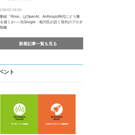
/08/05 09:00
議事録「Rimo」はOpenAI、Anthropic時代にどう勝
を描くか──元Google・相川氏が説く現代のプロダ
戦略
新着記事一覧を見る
ベント