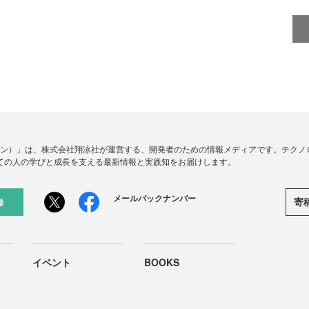
ードジン）」は、株式会社翔泳社が運営する、開発者のための情報メディアです。テク
ての人の学びと成長を支える最新情報と実践知をお届けします。
メールバックナンバー
寄
録
イベント
BOOKS