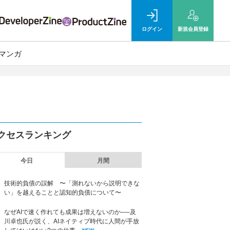
ログイン
新規
会員登録
マンガ
クセスランキング
今日
月間
技術的負債の誤解 〜「測れないから説明できな
い」を越えることと認知的負債について〜
なぜAIで速く作れても成果は増えないのか──及
川卓也氏が説く、AIネイティブ時代に人間が手放
してはいけない2つの仕事