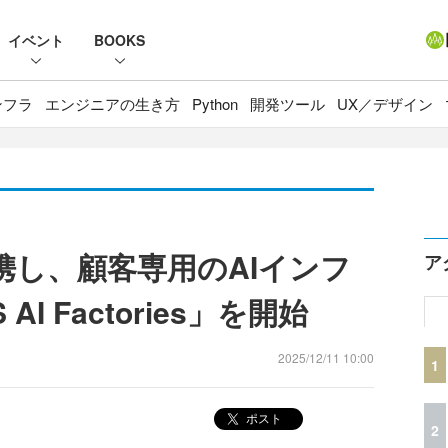
イベント
BOOKS
ンフラ
エンジニアの生き方
Python
開発ツール
UX／デザイン
提携し、顧客専用のAIインフ
ア
I Factories」を開始
2025/12/11 10:00
1
ポスト
2