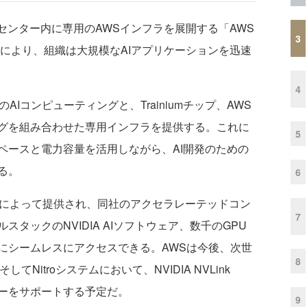
センター内に専用のAWSインフラを展開する「AWS
3
サービスにより、組織は大規模なAIアプリケーションを迅速
4
DIAのAIコンピューティングと、Trainiumチップ、AWS
グを組み合わせた専用インフラを提供する。これに
5
ペースと電力容量を活用しながら、AI開発のための
る。
6
IAとの連携によって提供され、同社のアクセラレーテッドコン
7
タックのNVIDIA AIソフトウェア、数千のGPU
にシームレスにアクセスできる。AWSは今後、次世
8
、そしてNitroシステムにおいて、NVIDIA NVLink
ジーをサポートする予定だ。
9