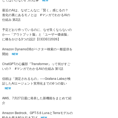
NEW
最近のAIは、なぜこんなに「賢く」感じるの？
進化の裏にあるモノとは #マンガでわかるAIの
仕組み 第2話
予定どおり作っているのに、なぜ良くならないの
か──「アウトプット脳」と「ユーザー価値脳」
に橋をかける3つの設計【CEDEC2026】
Amazon DynamoDBがベクター検索の一般提供を
開始
NEW
ChatGPTの心臓部『Transformer』って何がすご
いの？ #マンガでわかるAIの仕組み 第1話
信頼は「測定されるもの」──Grafana Labsが検
証したAIエージェント実用化までの6つの疑い
NEW
AWS、7月27日週に発表した新機能をまとめて紹
介
Amazon Bedrock、GPT-5.6 LunaとTerraモデルの
料金を最大80％引き下げ
NEW