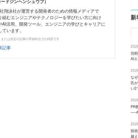
（コードジンヘンシュウブ）
株式会社翔泳社が運営する開発者のための情報メディアで
新
り組むエンジニアやテクノロジーを学びたい方に向け
やAI活用、開発ツール、エンジニアの学びとキャリアに
しています。
、または直近の記事の寄稿時点での内容です
2026
筆記事
信頼
AI
2026
なぜ
氏が
い2
2026
PR
──
2026
技術
越え