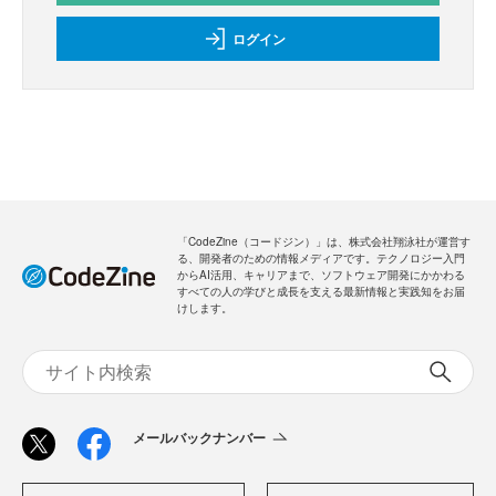
ログイン
「CodeZine（コードジン）」は、株式会社翔泳社が運営す
る、開発者のための情報メディアです。テクノロジー入門
からAI活用、キャリアまで、ソフトウェア開発にかかわる
すべての人の学びと成長を支える最新情報と実践知をお届
けします。
メールバックナンバー