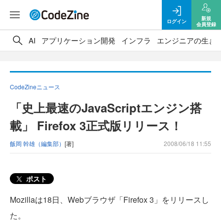
新規
ログイン
会員登録
AI
アプリケーション開発
インフラ
エンジニアの生き
CodeZineニュース
「史上最速のJavaScriptエンジン搭
載」 Firefox 3正式版リリース！
飯岡 幹雄（編集部）
[著]
2008/06/18 11:55
ポスト
Mozillaは18日、Webブラウザ「Firefox 3」をリリースし
た。