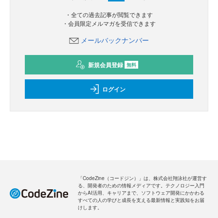
・全ての過去記事が閲覧できます
・会員限定メルマガを受信できます
メールバックナンバー
新規会員登録
無料
ログイン
「CodeZine（コードジン）」は、株式会社翔泳社が運営す
る、開発者のための情報メディアです。テクノロジー入門
からAI活用、キャリアまで、ソフトウェア開発にかかわる
すべての人の学びと成長を支える最新情報と実践知をお届
けします。