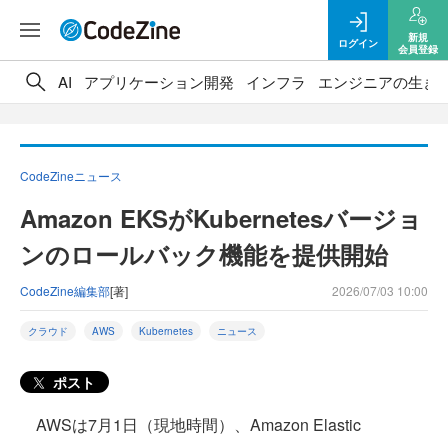
新規
ログイン
会員登録
AI
アプリケーション開発
インフラ
エンジニアの生き
CodeZineニュース
Amazon EKSがKubernetesバージョ
ンのロールバック機能を提供開始
CodeZine編集部
[著]
2026/07/03 10:00
クラウド
AWS
Kubernetes
ニュース
ポスト
AWSは7月1日（現地時間）、Amazon Elastic