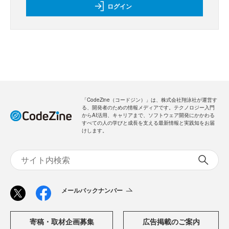
ログイン
「CodeZine（コードジン）」は、株式会社翔泳社が運営す
る、開発者のための情報メディアです。テクノロジー入門
からAI活用、キャリアまで、ソフトウェア開発にかかわる
すべての人の学びと成長を支える最新情報と実践知をお届
けします。
メールバックナンバー
寄稿・取材企画募集
広告掲載のご案内