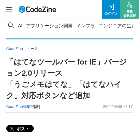
新規
ログイン
会員登録
AI
アプリケーション開発
インフラ
エンジニアの生き
CodeZineニュース
「はてなツールバー for IE」バージ
ョン2.0リリース
「うごメモはてな」「はてなハイ
ク」対応ボタンなど追加
CodeZine編集部
[著]
2009/09/08 17:17
ポスト