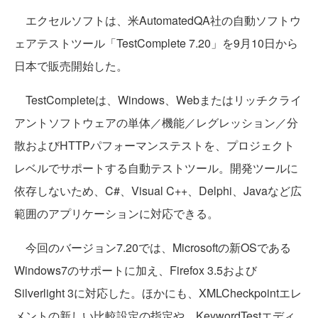
エクセルソフトは、米AutomatedQA社の自動ソフトウ
ェアテストツール「TestComplete 7.20」を9月10日から
日本で販売開始した。
TestCompleteは、Windows、Webまたはリッチクライ
アントソフトウェアの単体／機能／レグレッション／分
散およびHTTPパフォーマンステストを、プロジェクト
レベルでサポートする自動テストツール。開発ツールに
依存しないため、C#、Visual C++、Delphi、Javaなど広
範囲のアプリケーションに対応できる。
今回のバージョン7.20では、Microsoftの新OSである
Windows7のサポートに加え、Firefox 3.5および
Silverlight 3に対応した。ほかにも、XMLCheckpointエレ
メントの新しい比較設定の指定や、KeywordTestエディ