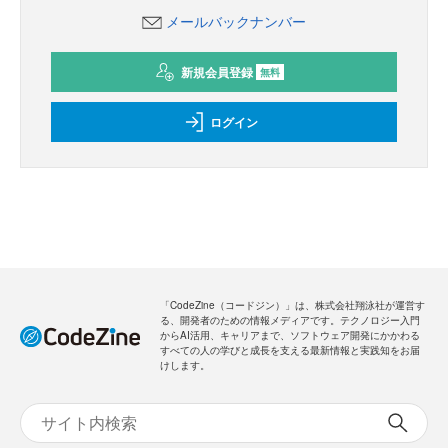
メールバックナンバー
新規会員登録
無料
ログイン
「CodeZine（コードジン）」は、株式会社翔泳社が運営す
る、開発者のための情報メディアです。テクノロジー入門
からAI活用、キャリアまで、ソフトウェア開発にかかわる
すべての人の学びと成長を支える最新情報と実践知をお届
けします。