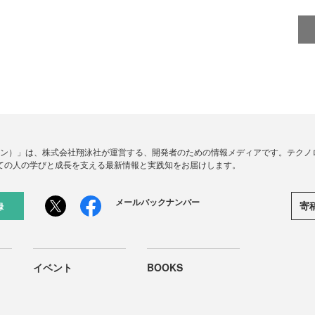
ードジン）」は、株式会社翔泳社が運営する、開発者のための情報メディアです。テク
ての人の学びと成長を支える最新情報と実践知をお届けします。
メールバックナンバー
寄
録
イベント
BOOKS