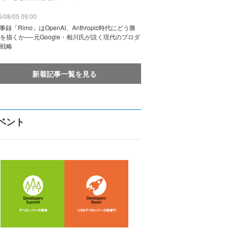
/08/05 09:00
議事録「Rimo」はOpenAI、Anthropic時代にどう勝
を描くか──元Google・相川氏が説く現代のプロダ
戦略
新着記事一覧を見る
ベント