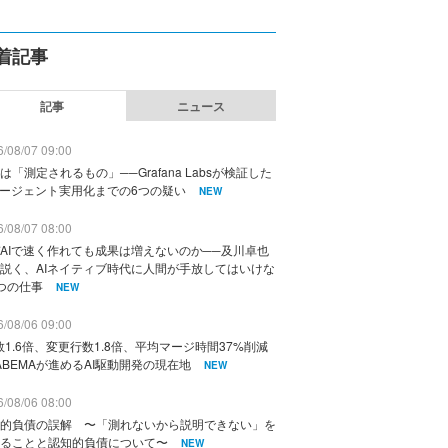
着記事
記事
ニュース
/08/07 09:00
は「測定されるもの」──Grafana Labsが検証した
エージェント実用化までの6つの疑い
NEW
/08/07 08:00
AIで速く作れても成果は増えないのか──及川卓也
説く、AIネイティブ時代に人間が手放してはいけな
つの仕事
NEW
/08/06 09:00
数1.6倍、変更行数1.8倍、平均マージ時間37%削減
ABEMAが進めるAI駆動開発の現在地
NEW
/08/06 08:00
的負債の誤解 〜「測れないから説明できない」を
ることと認知的負債について〜
NEW