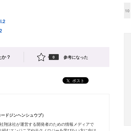
10
l.2
2
たか？
参考になった
0
ポスト
（コードジンヘンシュウブ）
株式会社翔泳社が運営する開発者のための情報メディアで
り組むエンジニアやテクノロジーを学びたい方に向け