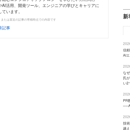
やAI活用、開発ツール、エンジニアの学びとキャリアに
しています。
新
、または直近の記事の寄稿時点での内容です
筆記事
2026
信頼
AI
2026
なぜ
氏が
い2
2026
PR
──
2026
技術
越え