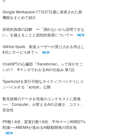
Google Workspaceで7月27日週に発表された新
機能をまとめて紹介
技術的負債の誤解 〜「測れないから説明できな
い」を越えることと認知的負債について〜
NEW
GitHub Spark、新規ユーザーの受け入れを停止し
8月にサービス終了へ
NEW
ChatGPTの心臓部『Transformer』って何がすご
いの？ #マンガでわかるAIの仕組み 第1話
TypeScriptを実行可能なネイティブバイナリにコ
ンパイルする「scriptc」公開
数兆規模のデータを現場のコンテキストに変換
──「Computer」が変えるAIの正確さ、コスト、
安全性
PR数1.6倍、変更行数1.8倍、平均マージ時間37%
削減──ABEMAが進めるAI駆動開発の現在地
NEW