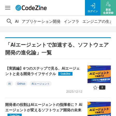
新規
ログイン
会員登録
AI
アプリケーション開発
インフラ
エンジニアの生き
「AIエージェントで加速する、ソフトウェア
開発の進化論」一覧
【実践編】6つのステップで見る、AIエージェ
ントと走る開発ライフサイクル
CodeZine
AI
GitHub
AIエージェント
2
2025/12/12
開発者の役割はAIエージェントの指揮者に？ AI
エージェントが変えるソフトウェア開発の未来
CodeZine